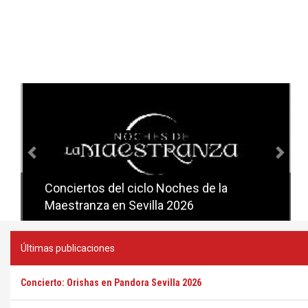
Anterior
Sig
Conciertos del ciclo Noches de la
Conciertos del ciclo Candlelight en
Maestranza en Sevilla 2026
Sevilla
Últimas publicaciones
Concierto: Orishas en Pandora Sevilla 2026