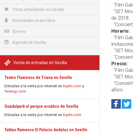
· "Film Ga
Otras actividades en Sevilla
· "SET Mov
de 2018.
Actividades al aire libre
· "Concie
Horario:
Breves
· "Film Ga
Agenda de Sevilla
invitacion
· "SET Mov
· "Concier
Venta de entradas en Sevilla
Precio:
· "Film Ga
· "SET Mov
Teatro Flamenco de Triana en Sevilla
· "Concier
Entradas a la venta por internet en
tiqets.com
y
aforo.
feverup.com
Guadalpark el parque acuático de Sevilla
Entradas a la venta por internet en
tiqets.com
Tablao flamenco El Palacio Andaluz en Sevilla