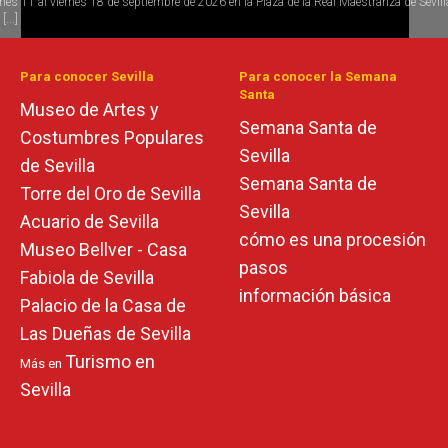
rnes 11 al viernes 18 de septiembre de 2026 en la Plaza de la Real Maestranza de Sevill
[...]
Para conocer Sevilla
Para conocer la Semana
Santa
Museo de Artes y
Semana Santa de
Costumbres Populares
Sevilla
de Sevilla
Semana Santa de
Torre del Oro de Sevilla
Sevilla
Acuario de Sevilla
cómo es una procesión
Museo Bellver - Casa
pasos
Fabiola de Sevilla
información básica
Palacio de la Casa de
Las Dueñas de Sevilla
Turismo en
Más en
Sevilla