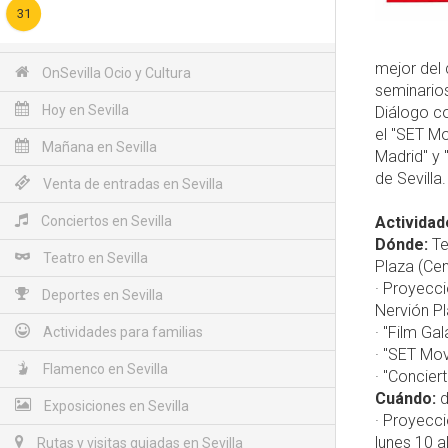
31
mejor del 
OnSevilla Ocio y Cultura
seminarios
Hoy en Sevilla
Diálogo co
el "SET Mo
Mañana en Sevilla
Madrid" y 
de Sevilla.
Venta de entradas en Sevilla
Conciertos en Sevilla
Actividad
Dónde:
Te
Teatro en Sevilla
Plaza (Cen
· Proyecci
Deportes en Sevilla
Nervión Pl
· "Film Ga
Actividades para familias
· "SET Mov
Flamenco en Sevilla
· "Concier
Cuándo:
d
Exposiciones en Sevilla
· Proyecci
lunes 10 a
Rutas y visitas guiadas en Sevilla