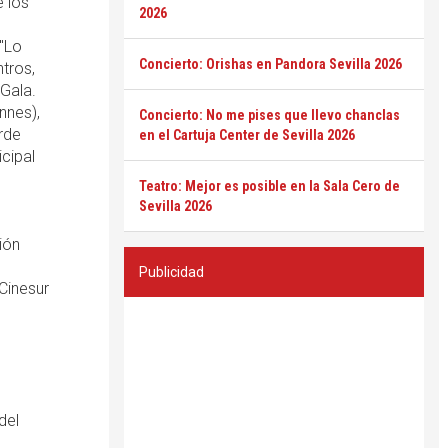
e los
2026
"Lo
Concierto: Orishas en Pandora Sevilla 2026
tros,
 Gala.
nnes),
Concierto: No me pises que llevo chanclas
rde
en el Cartuja Center de Sevilla 2026
icipal
Teatro: Mejor es posible en la Sala Cero de
Sevilla 2026
ión
Publicidad
Cinesur
del