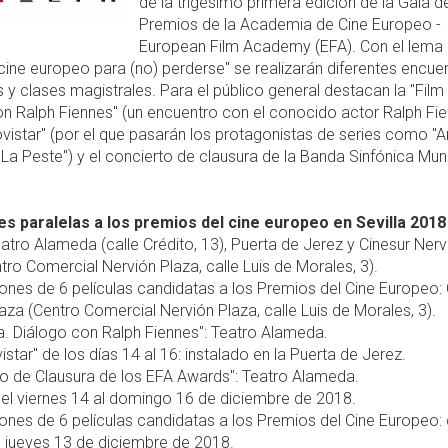
de la trigésimo primera edición de la Gala d
Premios de la Academia de Cine Europeo -
European Film Academy (EFA). Con el lema 
cine europeo para (no) perderse" se realizarán diferentes encuen
 y clases magistrales. Para el público general destacan la "Film
n Ralph Fiennes" (un encuentro con el conocido actor Ralph Fie
vistar" (por el que pasarán los protagonistas de series como "A
"La Peste") y el concierto de clausura de la Banda Sinfónica Mun
es paralelas a los premios del cine europeo en Sevilla 2018
atro Alameda (calle Crédito, 13), Puerta de Jerez y Cinesur Nerv
tro Comercial Nervión Plaza, calle Luis de Morales, 3).
ones de 6 películas candidatas a los Premios del Cine Europeo: 
aza (Centro Comercial Nervión Plaza, calle Luis de Morales, 3).
la. Diálogo con Ralph Fiennes": Teatro Alameda.
istar" de los días 14 al 16: instalado en la Puerta de Jerez.
to de Clausura de los EFA Awards": Teatro Alameda.
el viernes 14 al domingo 16 de diciembre de 2018.
ones de 6 películas candidatas a los Premios del Cine Europeo: 
l jueves 13 de diciembre de 2018.