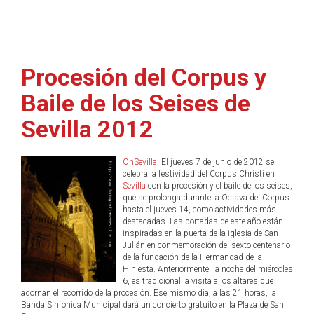
Procesión del Corpus y
Baile de los Seises de
Sevilla 2012
OnSevilla
. El jueves 7 de junio de 2012 se
celebra la festividad del Corpus Christi en
Sevilla
con la procesión y el baile de los seises,
que se prolonga durante la Octava del Corpus
hasta el jueves 14, como actividades más
destacadas. Las portadas de este año están
inspiradas en la puerta de la iglesia de San
Julián en conmemoración del sexto centenario
de la fundación de la Hermandad de la
Hiniesta. Anteriormente, la noche del miércoles
6, es tradicional la visita a los altares que
adornan el recorrido de la procesión. Ese mismo día, a las 21 horas, la
Banda Sinfónica Municipal dará un concierto gratuito en la Plaza de San