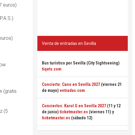
7 euros)
P.A.S.)
euros)
Venta de entradas en Sevilla
Bus turístico por Sevilla (City Sightseeing)
how
tiqets.com
Concierto: Cano en Sevilla 2027
(viernes 21
de mayo)
entradas.com
w (gratis
Conciertos: Karol G en Sevilla 2027
(11 y 12
z (5
de junio)
ticketmaster.es
(viernes 11) y
ticketmaster.es
(sábado 12)