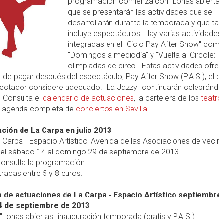
programación comienza con "Lonas abiertas
que se presentarán las actividades que se
desarrollarán durante la temporada y que t
incluye espectáculos. Hay varias actividade
integradas en el "Ciclo Pay After Show" com
"Domingos a mediodía" y "Vuelta al Circole:
olimpiadas de circo". Estas actividades ofre
d de pagar después del espectáculo, Pay After Show (P.A.S.), el 
pectador considere adecuado. "La Jazzy" continuarán celebránd
 Consulta el
calendario de actuaciones
, la cartelera de los
teatr
a agenda completa de
conciertos en Sevilla
.
ión de La Carpa en julio 2013
 Carpa - Espacio Artístico, Avenida de las Asociaciones de vecin
el sábado 14 al domingo 29 de septiembre de 2013.
onsulta la programación.
radas entre 5 y 8 euros.
de actuaciones de La Carpa - Espacio Artístico septiembr
4 de septiembre de 2013
 "Lonas abiertas" inauguración temporada (gratis y P.A.S.)