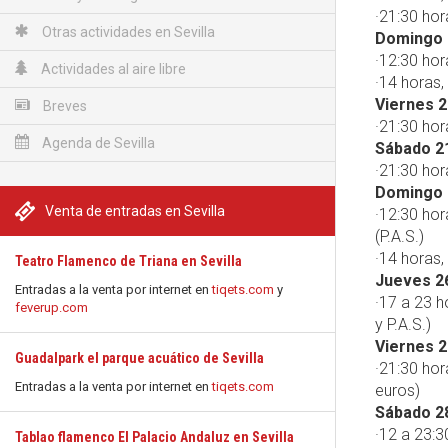
·21:30 hor
Otras actividades en Sevilla
Domingo 
·12:30 hor
Actividades al aire libre
·14 horas,
Viernes 2
Breves
·21:30 hor
Agenda de Sevilla
Sábado 2
·21:30 hor
Domingo 
Venta de entradas en Sevilla
·12:30 ho
(P.A.S.)
·14 horas,
Teatro Flamenco de Triana en Sevilla
Jueves 2
Entradas a la venta por internet en
tiqets.com
y
·17 a 23 h
feverup.com
y P.A.S.)
Viernes 2
Guadalpark el parque acuático de Sevilla
·21:30 hor
Entradas a la venta por internet en
tiqets.com
euros)
Sábado 2
·12 a 23:3
Tablao flamenco El Palacio Andaluz en Sevilla