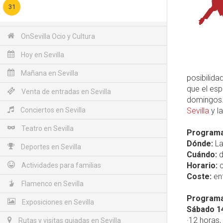
31
OnSevilla Ocio y Cultura
Hoy en Sevilla
Mañana en Sevilla
posibilida
que el es
Venta de entradas en Sevilla
domingos.
Conciertos en Sevilla
Sevilla
y l
Teatro en Sevilla
Programac
Dónde:
La
Deportes en Sevilla
Cuándo:
d
Horario:
c
Actividades para familias
Coste:
ent
Flamenco en Sevilla
Programa 
Exposiciones en Sevilla
Sábado 1
·12 horas,
Rutas y visitas guiadas en Sevilla