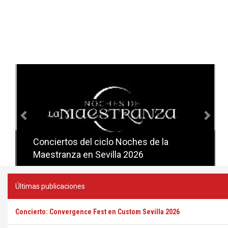
Anterior
Sig
Conciertos del ciclo Candlelight en
Sevilla
Últimas publicaciones
Concierto: Convergence Fest en Custom Sevilla 2026