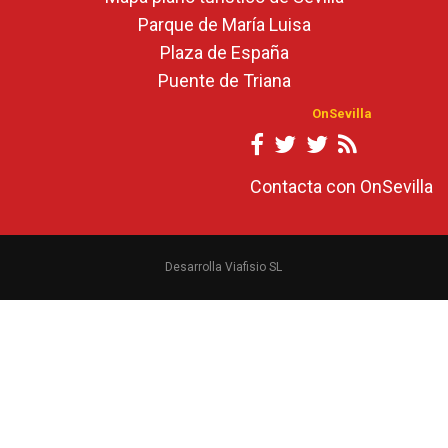
Parque de María Luisa
Plaza de España
Puente de Triana
OnSevilla
Contacta con OnSevilla
Desarrolla Viafisio SL