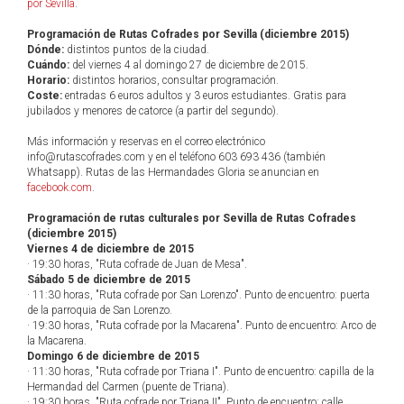
por Sevilla
.
Programación de Rutas Cofrades por Sevilla (diciembre 2015)
Dónde:
distintos puntos de la ciudad.
Cuándo:
del viernes 4 al domingo 27 de diciembre de 2015.
Horario:
distintos horarios, consultar programación.
Coste:
entradas 6 euros adultos y 3 euros estudiantes. Gratis para
jubilados y menores de catorce (a partir del segundo).
Más información y reservas en el correo electrónico
info@rutascofrades.com y en el teléfono 603 693 436 (también
Whatsapp). Rutas de las Hermandades Gloria se anuncian en
facebook.com
.
Programación de rutas culturales por Sevilla de Rutas Cofrades
(diciembre 2015)
Viernes 4 de diciembre de 2015
· 19:30 horas, "Ruta cofrade de Juan de Mesa".
Sábado 5 de diciembre de 2015
· 11:30 horas, "Ruta cofrade por San Lorenzo". Punto de encuentro: puerta
de la parroquia de San Lorenzo.
· 19:30 horas, "Ruta cofrade por la Macarena". Punto de encuentro: Arco de
la Macarena.
Domingo 6 de diciembre de 2015
· 11:30 horas, "Ruta cofrade por Triana I". Punto de encuentro: capilla de la
Hermandad del Carmen (puente de Triana).
· 19:30 horas, "Ruta cofrade por Triana II". Punto de encuentro: calle