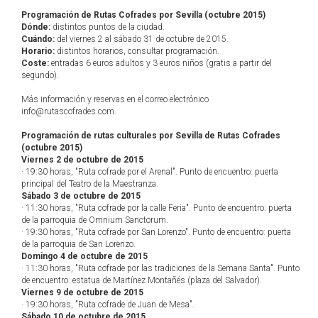
Programación de Rutas Cofrades por Sevilla (octubre 2015)
Dónde:
distintos puntos de la ciudad.
Cuándo:
del viernes 2 al sábado 31 de octubre de 2015.
Horario:
distintos horarios, consultar programación.
Coste:
entradas 6 euros adultos y 3 euros niños (gratis a partir del
segundo).
Más información y reservas en el correo electrónico
info@rutascofrades.com.
Programación de rutas culturales por Sevilla de Rutas Cofrades
(octubre 2015)
Viernes 2 de octubre de 2015
· 19:30 horas, "Ruta cofrade por el Arenal". Punto de encuentro: puerta
principal del Teatro de la Maestranza.
Sábado 3 de octubre de 2015
· 11:30 horas, "Ruta cofrade por la calle Feria". Punto de encuentro: puerta
de la parroquia de Omnium Sanctorum.
· 19:30 horas, "Ruta cofrade por San Lorenzo". Punto de encuentro: puerta
de la parroquia de San Lorenzo.
Domingo 4 de octubre de 2015
· 11:30 horas, "Ruta cofrade por las tradiciones de la Semana Santa". Punto
de encuentro: estatua de Martínez Montañés (plaza del Salvador).
Viernes 9 de octubre de 2015
· 19:30 horas, "Ruta cofrade de Juan de Mesa".
Sábado 10 de octubre de 2015