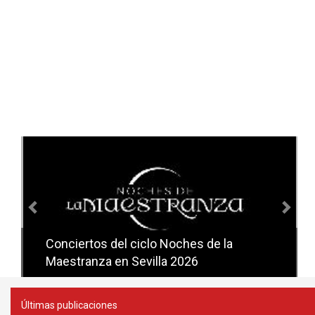
Anterior
Sig
Conciertos del ciclo Candlelight en
Sevilla
Últimas publicaciones