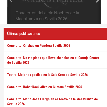
Conciertos del ciclo Candlelight en
Sevilla
Últimas publicaciones
Concierto: Orishas en Pandora Sevilla 2026
Concierto: No me pises que llevo chanclas en el Cartuja Center
de Sevilla 2026
Teatro: Mejor es posible en la Sala Cero de Sevilla 2026
Concierto: Robot Rock Alive en Custom Sevilla 2026
Concierto: María José Llergo en el Teatro de la Maestranza de
Sevilla 2026