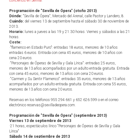
conciertos en Sevilla
.
Programación de "Sevilla de Ópera" (otoño 2013)
Dónde:
"Sevilla de Ópera", Mercado del Arenal, calle Pastor y Landero, 8.
Cuándo:
del viernes 13 de septiembre hasta el sábado 30 de noviembre de
2013.
Horario:
lunes a jueves a las 19 y 21:30 horas. Viernes y sábados a las 21
horas.
Coste:
·"flamenco en Estado Puro": entradas 18 euros, menores de 10 años
entradas 6 euros. Entrada con cena 45 euros, menores de 10 años con
cena 20 euros.
·"Personajes de Óperas de Sevilla y Gala Lírica": entradas 25 euros,
menores de 13 años acompañados por un adulto entrada gratuita. Entrada
con cena 45 euros, menores de 13 años con cena 20 euros.
·"Carmen y Su Sentir Flamenco": entradas 35 euros, menores de 13 años
acompañados por un adulto entrada gratuita. Entrada con cena 55 euros,
menores de 13 años con cena 20 euros.
Reservas en los teléfonos 955 294 661 y 652 626 599 o en el correo
electrónico reservas@sevilladeopera.com.
Programación de "Sevilla de Ópera" (septiembre 2013)
Viernes 13 de septiembre de 2013
·21 horas, espectáculos lírico "Personajes de Óperas de Sevilla y Gala
Lírica"
Sábado 14 de septiembre de 2013