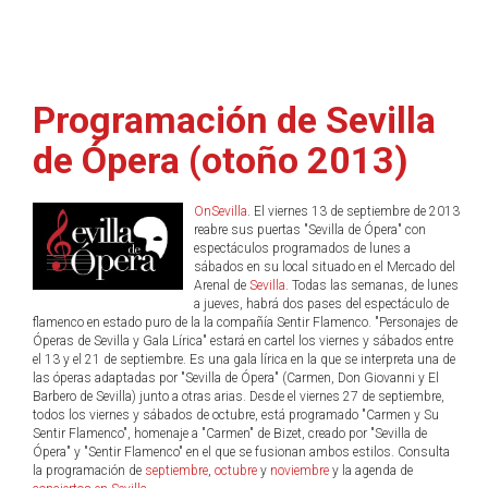
Programación de Sevilla
de Ópera (otoño 2013)
OnSevilla
. El viernes 13 de septiembre de 2013
reabre sus puertas "Sevilla de Ópera" con
espectáculos programados de lunes a
sábados en su local situado en el Mercado del
Arenal de
Sevilla
. Todas las semanas, de lunes
a jueves, habrá dos pases del espectáculo de
flamenco en estado puro de la la compañía Sentir Flamenco. "Personajes de
Óperas de Sevilla y Gala Lírica" estará en cartel los viernes y sábados entre
el 13 y el 21 de septiembre. Es una gala lírica en la que se interpreta una de
las óperas adaptadas por "Sevilla de Ópera" (Carmen, Don Giovanni y El
Barbero de Sevilla) junto a otras arias. Desde el viernes 27 de septiembre,
todos los viernes y sábados de octubre, está programado "Carmen y Su
Sentir Flamenco", homenaje a "Carmen" de Bizet, creado por "Sevilla de
Ópera" y "Sentir Flamenco" en el que se fusionan ambos estilos. Consulta
la programación de
septiembre
,
octubre
y
noviembre
y la agenda de