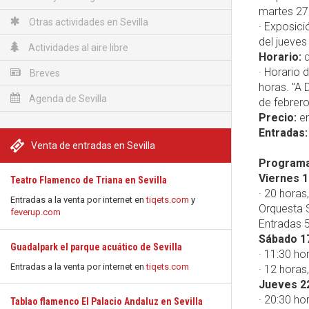
martes 27
Otras actividades en Sevilla
· Exposici
del jueve
Actividades al aire libre
Horario:
d
· Horario 
Breves
horas. "A D
Agenda de Sevilla
de febrero
Precio:
en
Entradas:
Venta de entradas en Sevilla
Programac
Viernes 1
Teatro Flamenco de Triana en Sevilla
· 20 hora
Entradas a la venta por internet en
tiqets.com
y
Orquesta S
feverup.com
Entradas 5
Sábado 1
Guadalpark el parque acuático de Sevilla
· 11:30 ho
Entradas a la venta por internet en
tiqets.com
· 12 horas,
Jueves 2
· 20:30 ho
Tablao flamenco El Palacio Andaluz en Sevilla