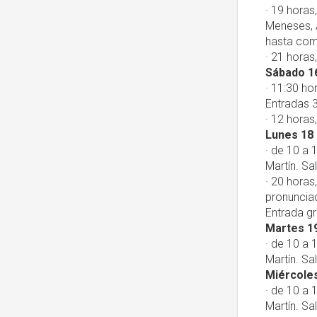
· 19 horas
Meneses, A
hasta com
· 21 horas
Sábado 1
· 11:30 ho
Entradas 3
· 12 horas
Lunes 18
· de 10 a 
Martín. Sa
· 20 horas
pronunciad
Entrada gr
Martes 1
· de 10 a 
Martín. Sa
Miércole
· de 10 a 
Martín. Sa