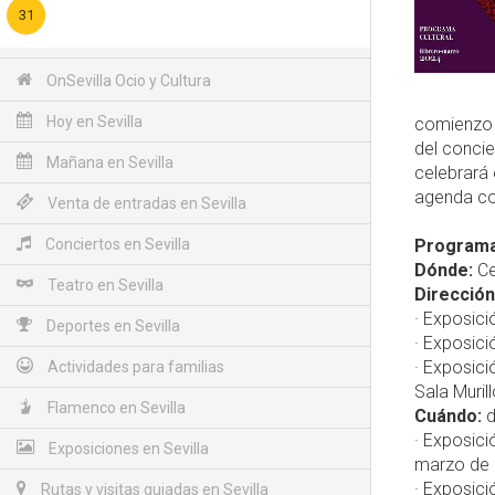
31
OnSevilla Ocio y Cultura
Hoy en Sevilla
comienzo 
del conci
Mañana en Sevilla
celebrará
agenda c
Venta de entradas en Sevilla
Conciertos en Sevilla
Programac
Dónde:
Ce
Teatro en Sevilla
Dirección
· Exposici
Deportes en Sevilla
· Exposici
· Exposici
Actividades para familias
Sala Murill
Flamenco en Sevilla
Cuándo:
d
· Exposici
Exposiciones en Sevilla
marzo de 
· Exposici
Rutas y visitas guiadas en Sevilla