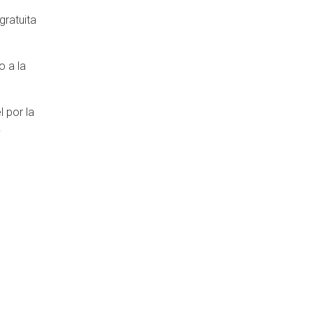
gratuita
o a la
 por la
.