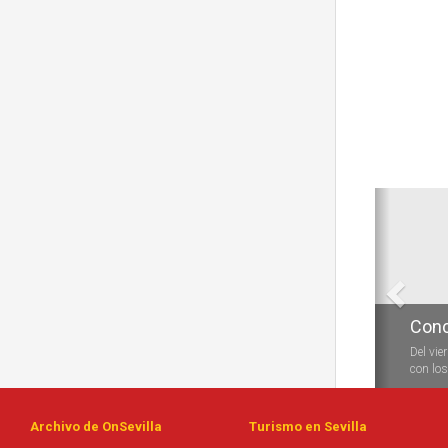
Anterio
Conc
Durante
las vela
Archivo de OnSevilla
Turismo en Sevilla