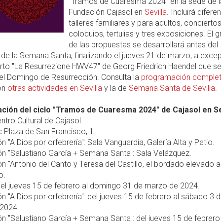
"Tramos de Cuaresma 2024" en la sede de l
Fundación Cajasol en
Sevilla
. Incluirá difere
talleres familiares y para adultos, conciertos
coloquios, tertulias y tres exposiciones. El 
de las propuestas se desarrollará antes del
de la Semana Santa, finalizando el jueves 21 de marzo, a exce
erto "La Resurrezione HWV47" de Georg Friedrich Haendel que s
 el Domingo de Resurrección. Consulta la
programación comple
on
otras actividades en Sevilla
y la de
Semana Santa de Sevilla
.
ión del ciclo "Tramos de Cuaresma 2024" de Cajasol en Se
ntro Cultural de Cajasol.
:
Plaza de San Francisco, 1.
ón "A Dios por orfebrería": Sala Vanguardia, Galería Alta y Patio.
ón "Salustiano García + Semana Santa": Sala Velázquez.
ón "Antonio del Canto y Teresa del Castillo, el bordado elevado a 
o.
el jueves 15 de febrero al domingo 31 de marzo de 2024.
ón "A Dios por orfebrería": del jueves 15 de febrero al sábado 3 
2024.
ón "Salustiano García + Semana Santa": del jueves 15 de febrero 