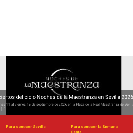
r
iertos del ciclo Candlelight en Sevilla
 todo el año se desarrolla la programación del ciclo de conciertos Candlelight (a la luz 
s) de [...]
Para conocer Sevilla
Para conocer la Semana
Santa