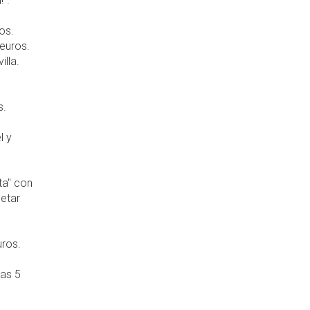
!".
ros.
 euros.
illa.
s.
l y
ta" con
letar
uros.
das 5