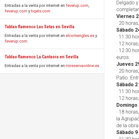
Delgado y
Entradas a la venta por internet en
feverup.com
,
completar
feverup.com
y
tiqets.com
Viernes 2
· 20 horas
Tablao flamenco Las Setas en Sevilla
Sábado 2
Entradas a la venta por internet en
elcorteingles.es
y
· 11:30 ho
feverup.com
· 12 horas
· 12:30 h
Tablao flamenco La Cantaora en Sevilla
euros.
Jueves 2
Entradas a la venta por internet en
mireservaonline.es
· 20 hora
Patio. Ent
Sábado 2
· 11:30 hor
· 12 horas,
Domingo 
· 18 horas
la Agrupac
de la obra
Sábado 9