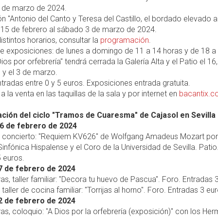
 de marzo de 2024.
ón "Antonio del Canto y Teresa del Castillo, el bordado elevado a 
s 15 de febrero al sábado 3 de marzo de 2024.
istintos horarios, consultar la
programación
.
de exposiciones: de lunes a domingo de 11 a 14 horas y de 18 a
ios por orfebrería" tendrá cerrada la Galería Alta y el Patio el 16
 y el 3 de marzo.
tradas entre 0 y 5 euros. Exposiciones entrada gratuita.
a la venta en las taquillas de la sala y por internet en
bacantix.
ión del ciclo "Tramos de Cuaresma" de Cajasol en Sevilla
6 de febrero de 2024
s, concierto: "Requiem KV626" de Wolfgang Amadeus Mozart por
infónica Hispalense y el Coro de la Universidad de Sevilla. Patio
 euros.
7 de febrero de 2024
ras, taller familiar: "Decora tu huevo de Pascua". Foro. Entradas 
 taller de cocina familiar: "Torrijas al horno". Foro. Entradas 3 eu
2 de febrero de 2024
ras, coloquio: "A Dios por la orfebrería (exposición)" con los He