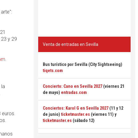
arte":
 21
, 23 y 29
Venta de entradas en Sevilla
com
.
Bus turístico por Sevilla (City Sightseeing)
tiqets.com
 la
Concierto: Cano en Sevilla 2027
(viernes 21
de mayo)
entradas.com
.
Conciertos: Karol G en Sevilla 2027
(11 y 12
3 euros.
de junio)
ticketmaster.es
(viernes 11) y
ros.
ticketmaster.es
(sábado 12)
rmanos