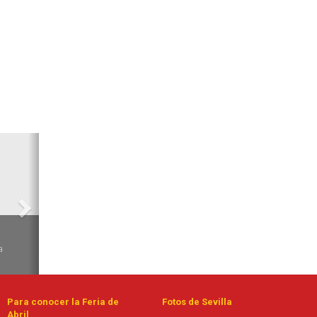
Siguiente
de
Para conocer la Feria de
Fotos de Sevilla
Abril