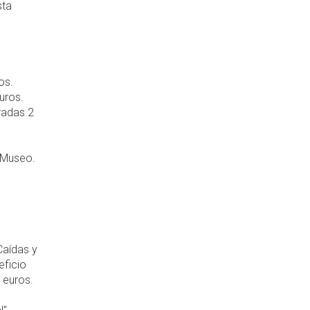
sta
os.
euros.
radas 2
 Museo.
Caídas y
eficio
 euros.