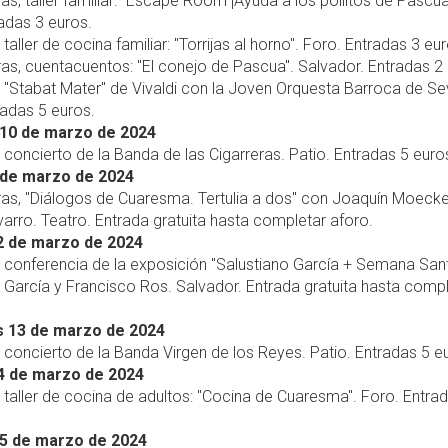
ras, taller familiar: "Escape Room ¡Ayuda a los pollitos de Pascua
adas 3 euros.
 taller de cocina familiar: "Torrijas al horno". Foro. Entradas 3 eu
ras, cuentacuentos: "El conejo de Pascua". Salvador. Entradas 2
, "Stabat Mater" de Vivaldi con la Joven Orquesta Barroca de Sev
radas 5 euros.
10 de marzo de 2024
, concierto de la Banda de las Cigarreras. Patio. Entradas 5 euro
 de marzo de 2024
ras, "Diálogos de Cuaresma. Tertulia a dos" con Joaquín Moecke
arro. Teatro. Entrada gratuita hasta completar aforo.
2 de marzo de 2024
, conferencia de la exposición "Salustiano García + Semana San
 García y Francisco Ros. Salvador. Entrada gratuita hasta comp
s 13 de marzo de 2024
, concierto de la Banda Virgen de los Reyes. Patio. Entradas 5 e
4 de marzo de 2024
, taller de cocina de adultos: "Cocina de Cuaresma". Foro. Entra
15 de marzo de 2024