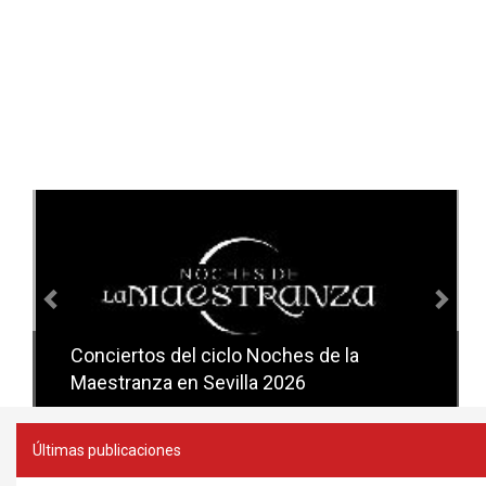
Anterior
Sig
Conciertos del ciclo Noches de la
Conciertos del ciclo Candlelight en
Maestranza en Sevilla 2026
Sevilla
Últimas publicaciones