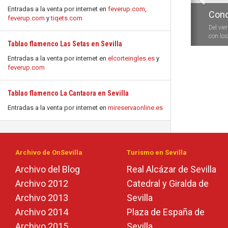
Entradas a la venta por internet en
feverup.com
,
Conc
feverup.com
y
tiqets.com
Del vie
con los 
Tablao flamenco Las Setas en Sevilla
Entradas a la venta por internet en
elcorteingles.es
y
feverup.com
Tablao flamenco La Cantaora en Sevilla
Entradas a la venta por internet en
mireservaonline.es
Archivo de OnSevilla
Turismo en Sevilla
Archivo del Blog
Real Alcázar de Sevilla
Archivo 2012
Catedral y Giralda de
Archivo 2013
Sevilla
Archivo 2014
Plaza de España de
Archivo 2015
Sevilla