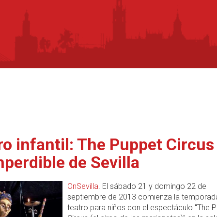
ro infantil: The Puppet Circus
mperdible de Sevilla
OnSevilla
. El sábado 21 y domingo 22 de
septiembre de 2013 comienza la temporad
teatro para niños con el espectáculo "The 