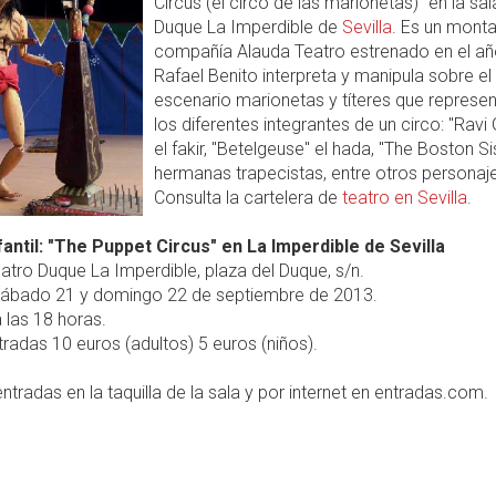
Circus (el circo de las marionetas)" en la sa
Duque La Imperdible de
Sevilla
. Es un monta
compañía Alauda Teatro estrenado en el añ
Rafael Benito interpreta y manipula sobre el
escenario marionetas y títeres que represen
los diferentes integrantes de un circo: "Ravi 
el fakir, "Betelgeuse" el hada, "The Boston Sis
hermanas trapecistas, entre otros personaj
Consulta la cartelera de
teatro en Sevilla
.
fantil: "The Puppet Circus" en La Imperdible de Sevilla
atro Duque La Imperdible, plaza del Duque, s/n.
ábado 21 y domingo 22 de septiembre de 2013.
 las 18 horas.
radas 10 euros (adultos) 5 euros (niños).
ntradas en la taquilla de la sala y por internet en entradas.com.