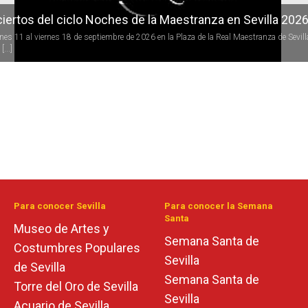
iertos del ciclo Noches de la Maestranza en Sevilla 202
rnes 11 al viernes 18 de septiembre de 2026 en la Plaza de la Real Maestranza de Sevill
[...]
Para conocer Sevilla
Para conocer la Semana
Santa
Museo de Artes y
Semana Santa de
Costumbres Populares
Sevilla
de Sevilla
Semana Santa de
Torre del Oro de Sevilla
Sevilla
Acuario de Sevilla