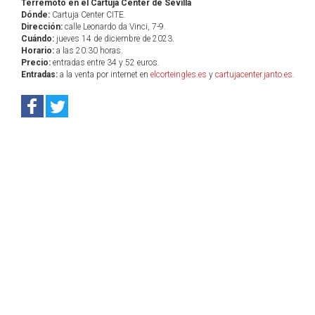
Terremoto en el Cartuja Center de Sevilla
Dónde:
Cartuja Center CITE.
Dirección:
calle Leonardo da Vinci, 7-9.
Cuándo:
jueves 14 de diciembre de 2023.
Horario:
a las 20:30 horas.
Precio:
entradas entre 34 y 52 euros.
Entradas:
a la venta por internet en
elcorteingles.es
y
cartujacenter.janto.es
.