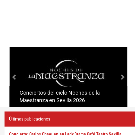
Anterior
Sig
Conciertos del ciclo Noches de la
Conciertos del ciclo Candlelight en
Maestranza en Sevilla 2026
Sevilla
Últimas publicaciones
Concierto: Carlos Chaouen en Lady Drama Café Teatro Sevilla