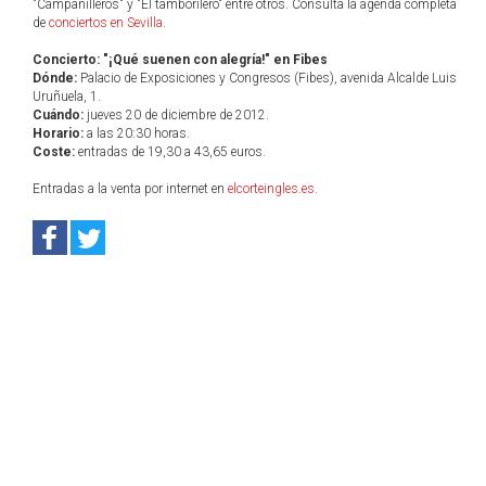
"Campanilleros" y "El tamborilero" entre otros. Consulta la agenda completa
de
conciertos en Sevilla
.
Concierto: "¡Qué suenen con alegría!" en Fibes
Dónde:
Palacio de Exposiciones y Congresos (Fibes), avenida Alcalde Luis
Uruñuela, 1.
Cuándo:
jueves 20 de diciembre de 2012.
Horario:
a las 20:30 horas.
Coste:
entradas de 19,30 a 43,65 euros.
Entradas a la venta por internet en
elcorteingles.es
.