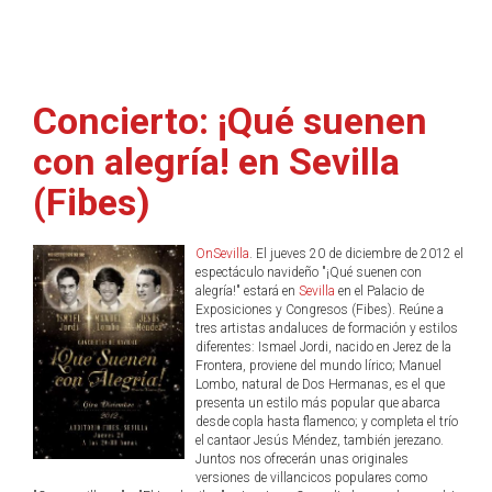
Concierto: ¡Qué suenen
con alegría! en Sevilla
(Fibes)
OnSevilla
. El jueves 20 de diciembre de 2012 el
espectáculo navideño "¡Qué suenen con
alegría!" estará en
Sevilla
en el Palacio de
Exposiciones y Congresos (Fibes). Reúne a
tres artistas andaluces de formación y estilos
diferentes: Ismael Jordi, nacido en Jerez de la
Frontera, proviene del mundo lírico; Manuel
Lombo, natural de Dos Hermanas, es el que
presenta un estilo más popular que abarca
desde copla hasta flamenco; y completa el trío
el cantaor Jesús Méndez, también jerezano.
Juntos nos ofrecerán unas originales
versiones de villancicos populares como