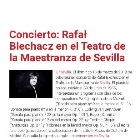
Concierto: Rafał
Blechacz en el Teatro de
la Maestranza de Sevilla
OnSevilla
. El domingo 18 de marzo de 2018 se
celebrará un concierto de Rafał Blechacz en el
Teatro de la Maestranza de
Sevilla
. El pianista
polaco, nacido el 30 de junio de 1985,
interpretará un programa con obra de los
compositores Wolfgang Amadeus Mozart
("Rondó para piano nº 3 en la menor, K. 511" y
"Sonata para piano nº 8 en la menor, K. 310"), Ludwig van Beethoven
("Sonata para piano nº 28 en la mayor Op. 101"), Robert Schumann
("Sonata para piano nº 2 en sol menor Op. 22") y Frédéric Chopin
("Mazurcas Op. 24" y "Polonesa en la bemol mayor Op. 53 nº 6"). El recital
ha sido organizado con la colaboración del Instituto Polaco de Cultura de
Madrid. Consulta la agenda completa de
conciertos en Sevilla
.