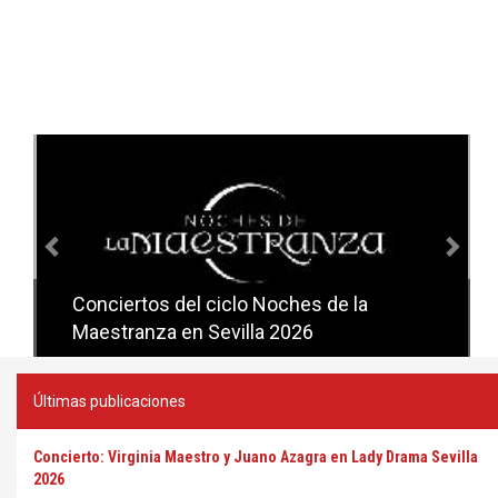
Anterior
Sig
Conciertos del ciclo Noches de la
Conciertos del ciclo Candlelight en
Maestranza en Sevilla 2026
Sevilla
Últimas publicaciones
Concierto: Virginia Maestro y Juano Azagra en Lady Drama Sevilla
2026