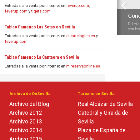
Entradas a la venta por internet en
feverup.com
,
feverup.com
y
tiqets.com
Conc
Del vie
Tablao flamenco Las Setas en Sevilla
con los 
Entradas a la venta por internet en
elcorteingles.es
y
feverup.com
Tablao flamenco La Cantaora en Sevilla
Entradas a la venta por internet en
mireservaonline.es
Archivo de OnSevilla
Turismo en Sevilla
Archivo del Blog
Real Alcázar de Sevilla
Archivo 2012
Catedral y Giralda de
Archivo 2013
Sevilla
Archivo 2014
Plaza de España de
Archivo 2015
Sevilla