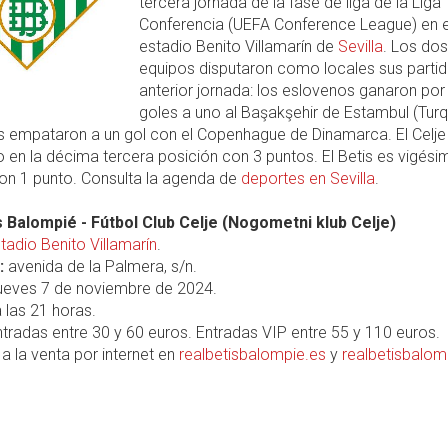
tercera jornada de la fase de liga de la Liga
Conferencia (UEFA Conference League) en e
estadio Benito Villamarín de
Sevilla
. Los dos
equipos disputaron como locales sus partid
anterior jornada: los eslovenos ganaron por
goles a uno al Başakşehir de Estambul (Turq
s empataron a un gol con el Copenhague de Dinamarca. El Celje
o en la décima tercera posición con 3 puntos. El Betis es vigési
on 1 punto. Consulta la agenda de
deportes en Sevilla
.
s Balompié - Fútbol Club Celje (Nogometni klub Celje)
tadio Benito Villamarín
.
:
avenida de la Palmera, s/n.
ueves 7 de noviembre de 2024.
 las 21 horas.
tradas entre 30 y 60 euros. Entradas VIP entre 55 y 110 euros.
a la venta por internet en
realbetisbalompie.es
y
realbetisbalom