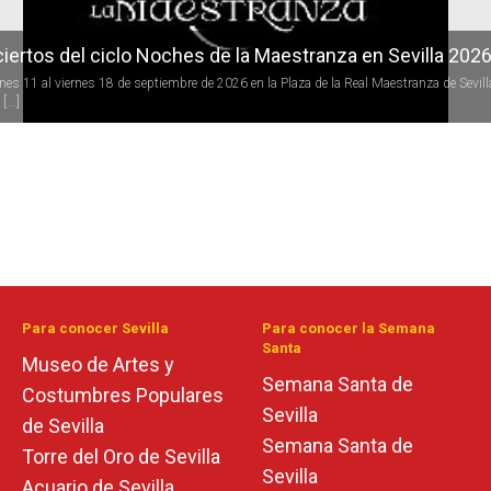
iertos del ciclo Noches de la Maestranza en Sevilla 202
rnes 11 al viernes 18 de septiembre de 2026 en la Plaza de la Real Maestranza de Sevill
[...]
Para conocer Sevilla
Para conocer la Semana
Santa
Museo de Artes y
Semana Santa de
Costumbres Populares
Sevilla
de Sevilla
Semana Santa de
Torre del Oro de Sevilla
Sevilla
Acuario de Sevilla