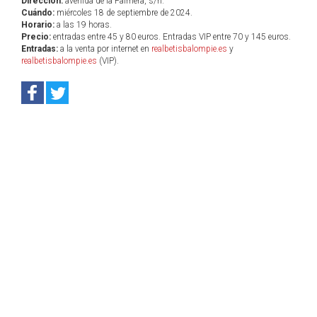
Dirección:
avenida de la Palmera, s/n.
Cuándo:
miércoles 18 de septiembre de 2024.
Horario:
a las 19 horas.
Precio:
entradas entre 45 y 80 euros. Entradas VIP entre 70 y 145 euros.
Entradas:
a la venta por internet en
realbetisbalompie.es
y
realbetisbalompie.es
(VIP).