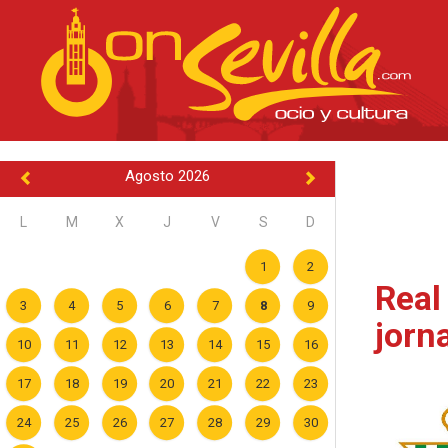
Agosto 2026
L
M
X
J
V
S
D
1
2
Real
3
4
5
6
7
8
9
jorn
10
11
12
13
14
15
16
17
18
19
20
21
22
23
24
25
26
27
28
29
30