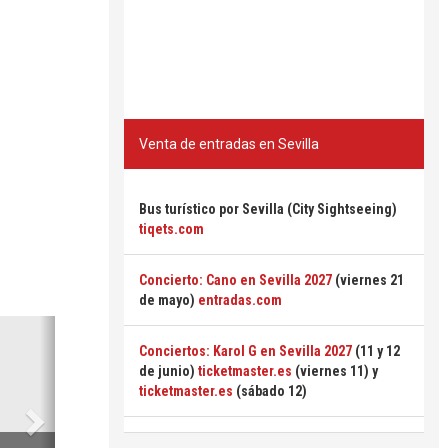
Venta de entradas en Sevilla
Bus turístico por Sevilla (City Sightseeing)
tiqets.com
Concierto: Cano en Sevilla 2027
(viernes 21
de mayo)
entradas.com
Siguiente
Conciertos: Karol G en Sevilla 2027
(11 y 12
de junio)
ticketmaster.es
(viernes 11) y
ticketmaster.es
(sábado 12)