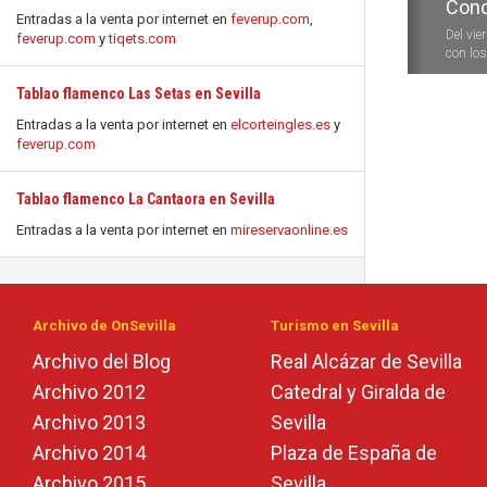
Conc
Entradas a la venta por internet en
feverup.com
,
Del vie
feverup.com
y
tiqets.com
con los 
Tablao flamenco Las Setas en Sevilla
Entradas a la venta por internet en
elcorteingles.es
y
feverup.com
Tablao flamenco La Cantaora en Sevilla
Entradas a la venta por internet en
mireservaonline.es
Archivo de OnSevilla
Turismo en Sevilla
Archivo del Blog
Real Alcázar de Sevilla
Archivo 2012
Catedral y Giralda de
Archivo 2013
Sevilla
Archivo 2014
Plaza de España de
Archivo 2015
Sevilla