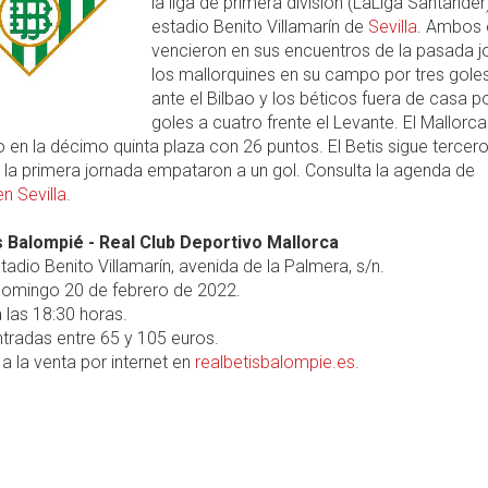
la liga de primera división (LaLiga Santander)
estadio Benito Villamarín de
Sevilla
. Ambos 
vencieron en sus encuentros de la pasada j
los mallorquines en su campo por tres gole
ante el Bilbao y los béticos fuera de casa p
goles a cuatro frente el Levante. El Mallorca
o en la décimo quinta plaza con 26 puntos. El Betis sigue tercer
 la primera jornada empataron a un gol. Consulta la agenda de
n Sevilla
.
s Balompié - Real Club Deportivo Mallorca
tadio Benito Villamarín, avenida de la Palmera, s/n.
omingo 20 de febrero de 2022.
 las 18:30 horas.
tradas entre 65 y 105 euros.
a la venta por internet en
realbetisbalompie.es
.