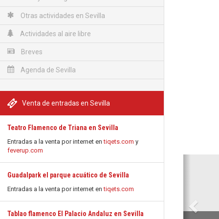
Otras actividades en Sevilla
Actividades al aire libre
Breves
Agenda de Sevilla
Venta de entradas en Sevilla
Teatro Flamenco de Triana en Sevilla
Entradas a la venta por internet en
tiqets.com
y
feverup.com
Anterio
Guadalpark el parque acuático de Sevilla
Entradas a la venta por internet en
tiqets.com
Tablao flamenco El Palacio Andaluz en Sevilla