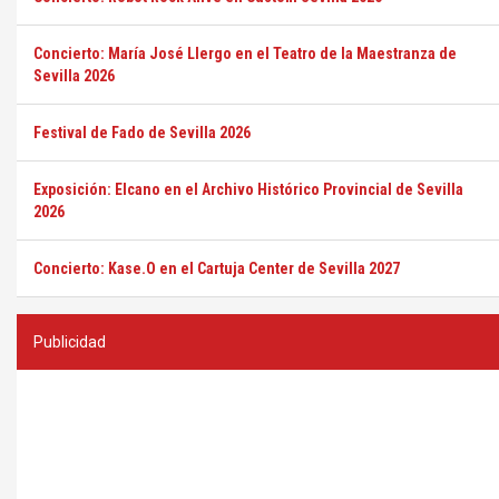
Concierto: María José Llergo en el Teatro de la Maestranza de
Sevilla 2026
Festival de Fado de Sevilla 2026
Exposición: Elcano en el Archivo Histórico Provincial de Sevilla
2026
Concierto: Kase.O en el Cartuja Center de Sevilla 2027
Publicidad