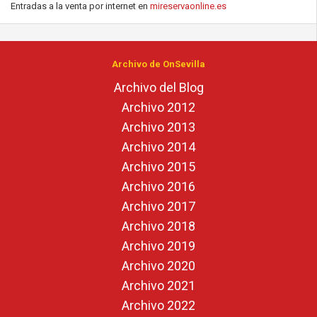
Entradas a la venta por internet en
mireservaonline.es
Archivo de OnSevilla
Archivo del Blog
Archivo 2012
Archivo 2013
Archivo 2014
Archivo 2015
Archivo 2016
Archivo 2017
Archivo 2018
Archivo 2019
Archivo 2020
Archivo 2021
Archivo 2022