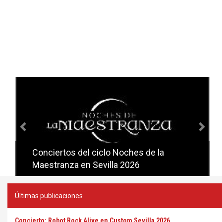
Anterior
Sig
Conciertos del ciclo Noches de la
Conciertos del ciclo Candlelight en
Maestranza en Sevilla 2026
Sevilla
Últimas publicaciones
Concierto: Robot Rock Alive en Custom Sevilla 2026