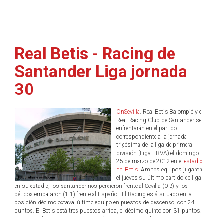
Real Betis - Racing de
Santander Liga jornada
30
OnSevilla
. Real Betis Balompié y el
Real Racing Club de Santander se
enfrentarán en el partido
correspondiente a la jornada
trigésima de la liga de primera
división (Liga BBVA) el domingo
25 de marzo de 2012 en el
estadio
del Betis
. Ambos equipos jugaron
el jueves su último partido de liga
en su estadio, los santanderinos perdieron frente al Sevilla (0-3) y los
béticos empataron (1-1) frente al Español. El Racing está situado en la
posición décimo octava, último equipo en puestos de descenso, con 24
puntos. El Betis está tres puestos arriba, el décimo quinto con 31 puntos.