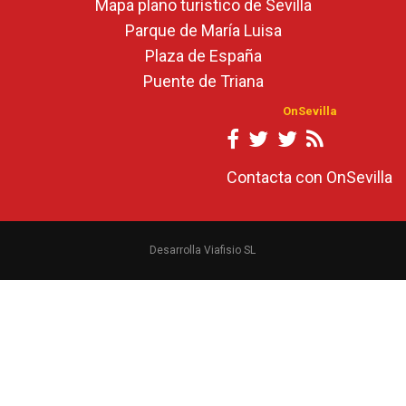
Mapa plano turístico de Sevilla
Parque de María Luisa
Plaza de España
Puente de Triana
OnSevilla
Contacta con OnSevilla
Desarrolla Viafisio SL