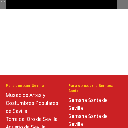
[...]
Para conocer Sevilla
Para conocer la Semana
Santa
Museo de Artes y
Semana Santa de
Costumbres Populares
Sevilla
de Sevilla
Semana Santa de
Torre del Oro de Sevilla
Sevilla
Acuario de Sevilla