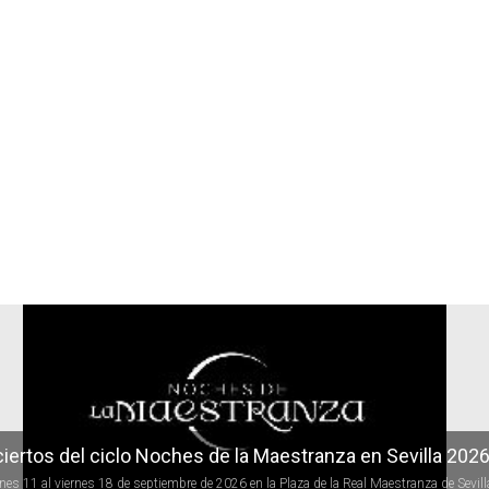
r
iertos del ciclo Noches de la Maestranza en Sevilla 202
rnes 11 al viernes 18 de septiembre de 2026 en la Plaza de la Real Maestranza de Sevill