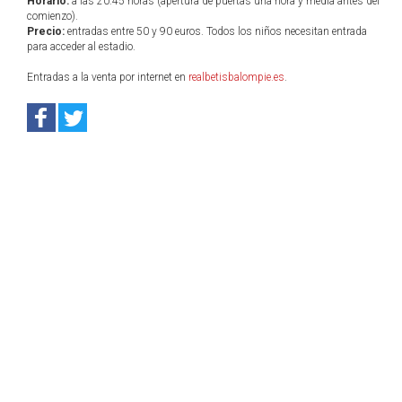
Horario:
a las 20:45 horas (apertura de puertas una hora y media antes del
comienzo).
Precio:
entradas entre 50 y 90 euros. Todos los niños necesitan entrada
para acceder al estadio.
Entradas a la venta por internet en
realbetisbalompie.es
.