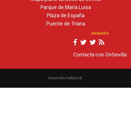
Parque de María Luisa
Plaza de España
Puente de Triana
OnSevilla
Contacta con OnSevilla
Desarrolla Viafisio SL