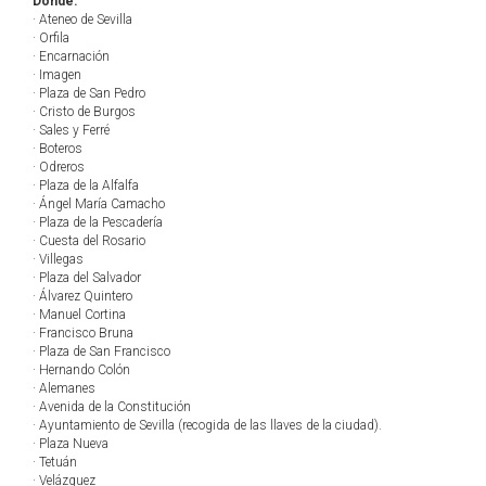
Dónde:
· Ateneo de Sevilla
· Orfila
· Encarnación
· Imagen
· Plaza de San Pedro
· Cristo de Burgos
· Sales y Ferré
· Boteros
· Odreros
· Plaza de la Alfalfa
· Ángel María Camacho
· Plaza de la Pescadería
· Cuesta del Rosario
· Villegas
· Plaza del Salvador
· Álvarez Quintero
· Manuel Cortina
· Francisco Bruna
· Plaza de San Francisco
· Hernando Colón
· Alemanes
· Avenida de la Constitución
· Ayuntamiento de Sevilla (recogida de las llaves de la ciudad).
· Plaza Nueva
· Tetuán
· Velázquez