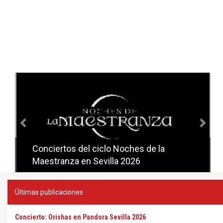
Anterior
Sig
Conciertos del ciclo Noches de la
Conciertos del ciclo Candlelight en
Maestranza en Sevilla 2026
Sevilla
Últimas publicaciones
Concierto: Orishas en Pandora Sevilla 2026