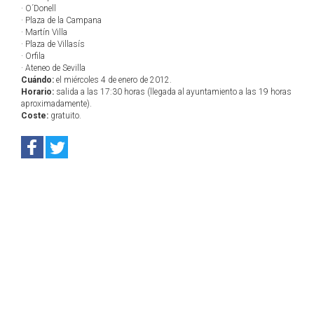
· O´Donell
· Plaza de la Campana
· Martín Villa
· Plaza de Villasís
· Orfila
· Ateneo de Sevilla
Cuándo:
el miércoles 4 de enero de 2012.
Horario:
salida a las 17:30 horas (llegada al ayuntamiento a las 19 horas
aproximadamente).
Coste:
gratuito.