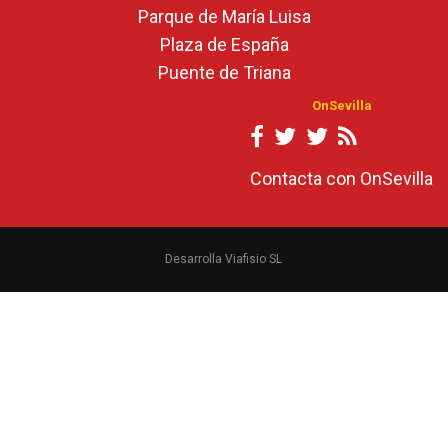
Parque de María Luisa
Plaza de España
Puente de Triana
OnSevilla
Contacta con OnSevilla
Desarrolla Viafisio SL