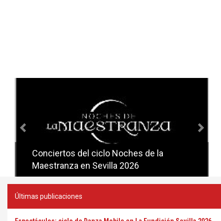
Anterior
Sig
Conciertos del ciclo Noches de la
Conciertos del ciclo Candlelight en
Maestranza en Sevilla 2026
Sevilla
Últimas publicaciones