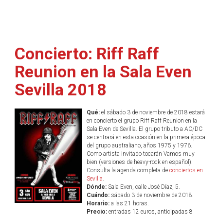
Concierto: Riff Raff
Reunion en la Sala Even
Sevilla 2018
Qué:
el sábado 3 de noviembre de 2018 estará
en concierto el grupo Riff Raff Reunion en la
Sala Even de Sevilla. El grupo tributo a AC/DC
se centrará en esta ocasión en la primera época
del grupo australiano, años 1975 y 1976.
Como artista invitado tocarán Vamos muy
bien (versiones de heavy-rock en español).
Consulta la agenda completa de
conciertos en
Sevilla
.
Dónde:
Sala Even, calle José Díaz, 5.
Cuándo:
sábado 3 de noviembre de 2018.
Horario:
a las 21 horas.
Precio:
entradas 12 euros, anticipadas 8