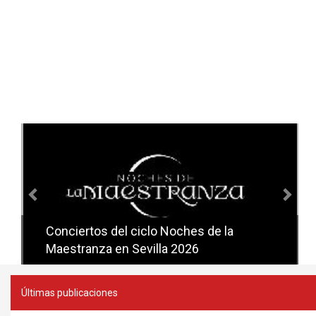
Anterior
Sig
Conciertos del ciclo Noches de la
Conciertos del ciclo Candlelight en
Maestranza en Sevilla 2026
Sevilla
Últimas publicaciones