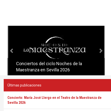
Anterior
Sig
Conciertos del ciclo Noches de la
Conciertos del ciclo Candlelight en
Maestranza en Sevilla 2026
Sevilla
Últimas publicaciones
Concierto: María José Llergo en el Teatro de la Maestranza de
Sevilla 2026