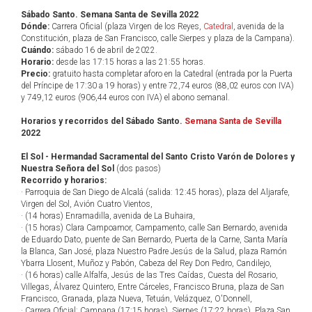
Sábado Santo. Semana Santa de Sevilla 2022
Dónde:
Carrera Oficial (plaza Virgen de los Reyes,
Catedral
, avenida de la
Constitución, plaza de San Francisco, calle Sierpes y plaza de la Campana).
Cuándo:
sábado 16 de abril de 2022.
Horario:
desde las 17:15 horas a las 21:55 horas.
Precio:
gratuito hasta completar aforo en la Catedral (entrada por la Puerta
del Príncipe de 17:30 a 19 horas) y entre 72,74 euros (88,02 euros con IVA)
y 749,12 euros (906,44 euros con IVA) el abono semanal.
Horarios y recorridos del Sábado Santo.
Semana Santa de Sevilla
2022
El Sol - Hermandad Sacramental del Santo Cristo Varón de Dolores y
Nuestra Señora del Sol
(dos pasos)
Recorrido y horarios:
· Parroquia de San Diego de Alcalá (salida: 12:45 horas), plaza del Aljarafe,
Virgen del Sol, Avión Cuatro Vientos,
· (14 horas) Enramadilla, avenida de La Buhaira,
· (15 horas) Clara Campoamor, Campamento, calle San Bernardo, avenida
de Eduardo Dato, puente de San Bernardo, Puerta de la Carne, Santa María
la Blanca, San José, plaza Nuestro Padre Jesús de la Salud, plaza Ramón
Ybarra Llosent, Muñoz y Pabón, Cabeza del Rey Don Pedro, Candilejo,
· (16 horas) calle Alfalfa, Jesús de las Tres Caídas, Cuesta del Rosario,
Villegas, Álvarez Quintero, Entre Cárceles, Francisco Bruna, plaza de San
Francisco, Granada, plaza Nueva, Tetuán, Velázquez, O'Donnell,
· Carrera Oficial: Campana (17:15 horas), Sierpes (17:22 horas), Plaza San