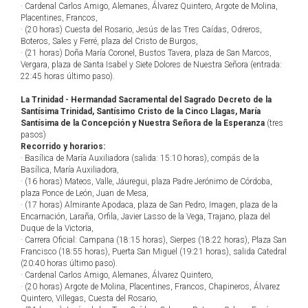
· Cardenal Carlos Amigo, Alemanes, Álvarez Quintero, Argote de Molina,
Placentines, Francos,
· (20 horas) Cuesta del Rosario, Jesús de las Tres Caídas, Odreros,
Boteros, Sales y Ferré, plaza del Cristo de Burgos,
· (21 horas) Doña María Coronel, Bustos Tavera, plaza de San Marcos,
Vergara, plaza de Santa Isabel y Siete Dolores de Nuestra Señora (entrada:
22:45 horas último paso).
La Trinidad - Hermandad Sacramental del Sagrado Decreto de la
Santísima Trinidad, Santísimo Cristo de la Cinco Llagas, María
Santísima de la Concepción y Nuestra Señora de la Esperanza
(tres
pasos)
Recorrido y horarios:
· Basílica de María Auxiliadora (salida: 15:10 horas), compás de la
Basílica, María Auxiliadora,
· (16 horas) Mateos, Valle, Jáuregui, plaza Padre Jerónimo de Córdoba,
plaza Ponce de León, Juan de Mesa,
· (17 horas) Almirante Apodaca, plaza de San Pedro, Imagen, plaza de la
Encarnación, Laraña, Orfila, Javier Lasso de la Vega, Trajano, plaza del
Duque de la Victoria,
· Carrera Oficial: Campana (18:15 horas), Sierpes (18:22 horas), Plaza San
Francisco (18:55 horas), Puerta San Miguel (19:21 horas), salida Catedral
(20:40 horas último paso).
· Cardenal Carlos Amigo, Alemanes, Álvarez Quintero,
· (20 horas) Argote de Molina, Placentines, Francos, Chapineros, Álvarez
Quintero, Villegas, Cuesta del Rosario,