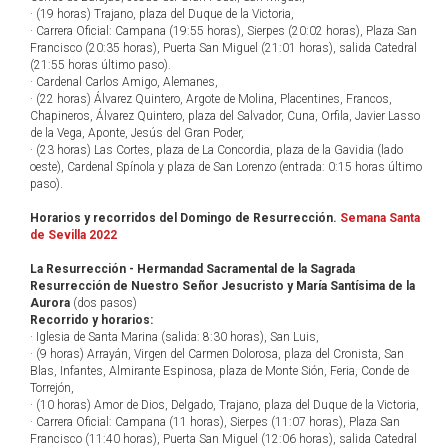
· (19 horas) Trajano, plaza del Duque de la Victoria,
· Carrera Oficial: Campana (19:55 horas), Sierpes (20:02 horas), Plaza San
Francisco (20:35 horas), Puerta San Miguel (21:01 horas), salida Catedral
(21:55 horas último paso).
· Cardenal Carlos Amigo, Alemanes,
· (22 horas) Álvarez Quintero, Argote de Molina, Placentines, Francos,
Chapineros, Álvarez Quintero, plaza del Salvador, Cuna, Orfila, Javier Lasso
de la Vega, Aponte, Jesús del Gran Poder,
· (23 horas) Las Cortes, plaza de La Concordia, plaza de la Gavidia (lado
oeste), Cardenal Spínola y plaza de San Lorenzo (entrada: 0:15 horas último
paso).
Horarios y recorridos del Domingo de Resurrección.
Semana Santa
de Sevilla 2022
La Resurrección - Hermandad Sacramental de la Sagrada
Resurrección de Nuestro Señor Jesucristo y María Santísima de la
Aurora
(dos pasos)
Recorrido y horarios:
· Iglesia de Santa Marina (salida: 8:30 horas), San Luis,
· (9 horas) Arrayán, Virgen del Carmen Dolorosa, plaza del Cronista, San
Blas, Infantes, Almirante Espinosa, plaza de Monte Sión, Feria, Conde de
Torrejón,
· (10 horas) Amor de Dios, Delgado, Trajano, plaza del Duque de la Victoria,
· Carrera Oficial: Campana (11 horas), Sierpes (11:07 horas), Plaza San
Francisco (11:40 horas), Puerta San Miguel (12:06 horas), salida Catedral