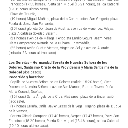
Francisco (17:55 horas), Puerta San Miguel (18:21 horas), salida Catedral
(19:05 horas último paso).
· Plaza del Triunfo,
· (19 horas) Miguel Mañara, plaza de La Contratación, San Gregorio, plaza
Puerta de Jerez, San Fernando,
· (20 horas) glorieta Don Juan de Austria, avenida de Menéndez Pelayo,
plaza Alcaldesa Soledad Becerril,
· (21 horas) avenida de Málaga, Periodista Emilio Segura, Jazmineras,
Clara Campoamor, avenida de La Buhaira, Enramadilla,
· (22 horas) Avión Cuatro Vientos, Virgen del Sol y plaza del Aljarafe
(entrada: 23 horas último paso).
Los Servitas - Hermandad Servita de Nuestra Señora de los
Dolores, Santísimo Cristo de la Providencia y María Santísima de la
Soledad
(dos pasos)
Recorrido y horarios:
· Capilla de Nuestra Señora de los Dolores (salida: 15:20 horas), Siete
Dolores de Nuestra Señora, plaza de San Marcos, Bustos Tavera, Doña
María Coronel, Dueñas,
· (16 horas) Santa Ángela de la Cruz, Alcázares, plaza de la Encarnación
(lado este),
· (17 horas) Laraña, Orfila, Javier Lasso de la Vega, Trajano, plaza del Duque
de la Victoria,
· Carrera Oficial: Campana (17:40 horas), Sierpes (17:47 horas), Plaza San
Francisco (18:20 horas), Puerta San Miguel (18:46 horas), salida Catedral
(19:40 horas último paso).