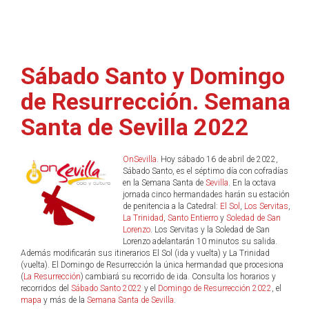
Sábado Santo y Domingo
de Resurrección. Semana
Santa de Sevilla 2022
OnSevilla
. Hoy sábado 16 de abril de 2022,
Sábado Santo, es el séptimo día con cofradías
en la Semana Santa de
Sevilla
. En la octava
jornada cinco hermandades harán su estación
de penitencia a la Catedral:
El Sol
,
Los Servitas
,
La Trinidad
,
Santo Entierro
y
Soledad de San
Lorenzo
. Los Servitas y la Soledad de San
Lorenzo adelantarán 10 minutos su salida.
Además modificarán sus itinerarios El Sol (ida y vuelta) y La Trinidad
(vuelta). El Domingo de Resurrección la única hermandad que procesiona
(
La Resurrección
) cambiará su recorrido de ida. Consulta los horarios y
recorridos del
Sábado Santo 2022
y el
Domingo de Resurrección 2022
, el
mapa
y más de la
Semana Santa de Sevilla
.