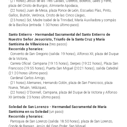
· (21 horas) Jesús de las Tres Caídas, Odreros, Boteros, Sales y Ferré,
plaza del Cristo de Burgos, Almirante Apodaca,
· (22 horas) Juan de Mesa, plaza Ponce de León, Escuelas Pías, Pinto,
Gallos, Butrón, Verónica, Cristo de las Cinco Llagas,
· (23 horas) Sol, Madre Isabel de la Trinidad, María Auxiliadora y compás
de la Basílica (entrada: 1:30 horas último paso).
Santo Entierro - Hermandad Sacramental del Santo Entierro de
Nuestro Señor Jesucristo, Triunfo de la Santa Cruz y María
Santísima de Villaviciosa
(tres pasos)
Recorrido y horarios:
· Convento de San Gregorio (salida: 19 horas), Alfonso XII, plaza del Duque
de la Victoria,
· Carrera Oficial: Campana (19:15 horas), Sierpes (19:22 horas), Plaza San
Francisco (19:55 horas), Puerta San Miguel (20:21 horas), salida Catedral
(21:20 horas último paso).
· Cardenal Carlos Amigo,
· (21 horas) Alemanes, Hernando Colón, plaza de San Francisco, plaza
Nueva, Tetuán, Velázquez,
· (22 horas) O'Donnell, Campana, plaza del Duque de la Victoria y Alfonso
XII (entrada: 23 horas último paso).
Soledad de San Lorenzo - Hermandad Sacramental de María
Santísima en su Soledad
(un paso)
Recorrido y horarios:
· Parroquia de San Lorenzo (salida: 18:50 horas), plaza de San Lorenzo,
Conde de Barajas, Jesús del Gran Poder, San Miguel,