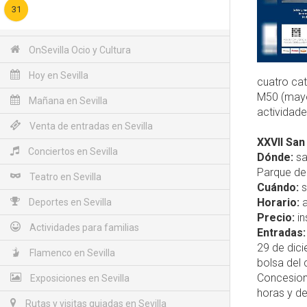
31
OnSevilla Ocio y Cultura
Hoy en Sevilla
cuatro cat
M50 (mayo
Mañana en Sevilla
actividad
Venta de entradas en Sevilla
XXVII San
Conciertos en Sevilla
Dónde:
sa
Parque de 
Teatro en Sevilla
Cuándo:
s
Horario:
a
Deportes en Sevilla
Precio:
in
Actividades para familias
Entradas:
29 de dici
Flamenco en Sevilla
bolsa del 
Concesion
Exposiciones en Sevilla
horas y de
Rutas y visitas guiadas en Sevilla