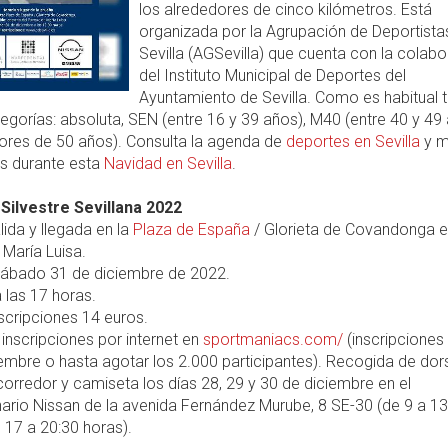
los alrededores de cinco kilómetros. Está
organizada por la Agrupación de Deportista
Sevilla (AGSevilla) que cuenta con la colab
del Instituto Municipal de Deportes del
Ayuntamiento de Sevilla. Como es habitual 
egorías: absoluta, SEN (entre 16 y 39 años), M40 (entre 40 y 49
res de 50 años). Consulta la agenda de
deportes en Sevilla
y 
es durante esta
Navidad en Sevilla
.
 Silvestre Sevillana 2022
lida y llegada en la
Plaza de España
/ Glorieta de Covandonga e
María Luisa.
ábado 31 de diciembre de 2022.
 las 17 horas.
scripciones 14 euros.
inscripciones por internet en
sportmaniacs.com/
(inscripciones 
embre o hasta agotar los 2.000 participantes). Recogida de dor
corredor y camiseta los días 28, 29 y 30 de diciembre en el
ario Nissan de la avenida Fernández Murube, 8 SE-30 (de 9 a 13
 17 a 20:30 horas).