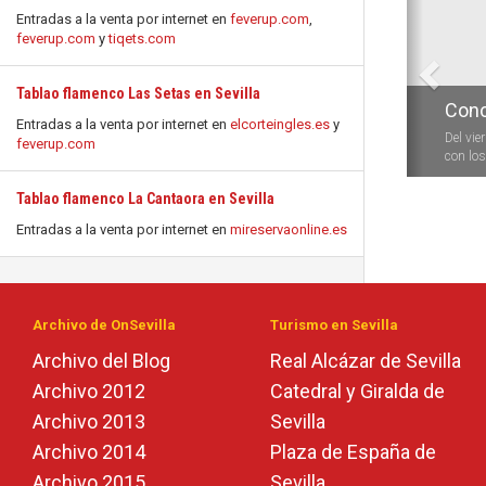
Entradas a la venta por internet en
feverup.com
,
feverup.com
y
tiqets.com
Tablao flamenco Las Setas en Sevilla
Conc
Entradas a la venta por internet en
elcorteingles.es
y
Del vie
feverup.com
con los 
Tablao flamenco La Cantaora en Sevilla
Entradas a la venta por internet en
mireservaonline.es
Archivo de OnSevilla
Turismo en Sevilla
Archivo del Blog
Real Alcázar de Sevilla
Archivo 2012
Catedral y Giralda de
Archivo 2013
Sevilla
Archivo 2014
Plaza de España de
Archivo 2015
Sevilla