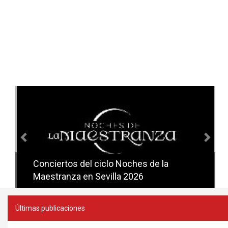
Anterior
Sig
Conciertos del ciclo Noches de la
Conciertos del ciclo Candlelight en
Maestranza en Sevilla 2026
Sevilla
Últimas publicaciones