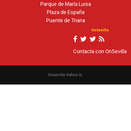
Parque de María Luisa
Plaza de España
Puente de Triana
OnSevilla
Contacta con OnSevilla
Desarrolla Viafisio SL