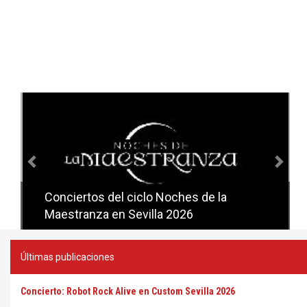
Anterior
Sig
Conciertos del ciclo Noches de la
Conciertos del ciclo Candlelight en
Maestranza en Sevilla 2026
Sevilla
Últimas publicaciones
Concierto: Robot Rock Alive en Custom Sevilla 2026