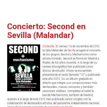
Concierto: Second en
Sevilla (Malandar)
OnSevilla
. El viernes 16 de noviembre de 2012
la Sala Malandar de
Sevilla
acogerá el concierto
de los grupos Second y Mechanismo como
artista invitado. Second se formó en Madrid a
finales de los años noventa. A lo largo de su
carrera discográfica han publicado cinco
discos de estudio. Ahora se encuentran
presentando el sexto llamado "15" y publicado
este año 2012. Es un álbum grabado en
directo que integra sus composiciones más
destacadas, nuevas versiones y también
canciones inéditas. Completan el cartel la
banda Mechanismo, también de Madrid,
quienes a lo largo de este 2012 han publicado varios singles con la
colaboración de destacados artistas del panorama independiente nacional.