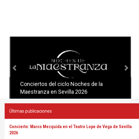
Anterior
Sig
Conciertos del ciclo Noches de la
Conciertos del ciclo Candlelight en
Maestranza en Sevilla 2026
Sevilla
Últimas publicaciones
Concierto: Marco Mezquida en el Teatro Lope de Vega de Sevilla
2026