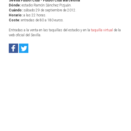
Sevilla Fútbol Club - Fútbol Club Barcelona
Dónde:
estadio Ramón Sánchez Pizjuán.
Cuándo:
sábado 29 de septiembre de 2012.
Horario:
a las 22 horas.
Coste:
entradas de 80 a 180 euros.
Entradas a la venta en las taquillas del estadio y en la
taquilla virtual
de la
web oficial del Sevilla.