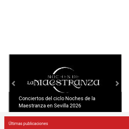
Anterior
Sig
Conciertos del ciclo Noches de la
Conciertos del ciclo Candlelight en
Maestranza en Sevilla 2026
Sevilla
Últimas publicaciones