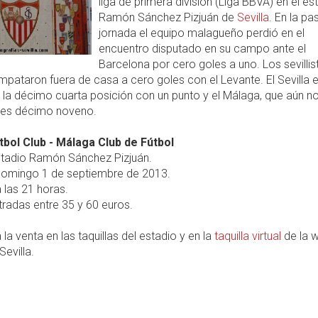
liga de primera división (Liga BBVA) en el es
Ramón Sánchez Pizjuán de
Sevilla
. En la p
jornada el equipo malagueño perdió en el
encuentro disputado en su campo ante el
Barcelona por cero goles a uno. Los sevillis
mpataron fuera de casa a cero goles con el Levante. El Sevilla 
 la décimo cuarta posición con un punto y el Málaga, que aún n
 es décimo noveno.
útbol Club - Málaga Club de Fútbol
tadio Ramón Sánchez Pizjuán.
omingo 1 de septiembre de 2013.
 las 21 horas.
radas entre 35 y 60 euros.
 la venta en las taquillas del estadio y en la
taquilla virtual
de la 
Sevilla.