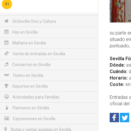
31
OnSevilla Ocio y Cultura
Hoy en Sevilla
su parte e
situado en
Mañana en Sevilla
puntuado,
Venta de entradas en Sevilla
Sevilla F
Conciertos en Sevilla
Dónde:
es
Cuándo:
d
Teatro en Sevilla
Horario:
a
Coste:
ent
Deportes en Sevilla
Entradas a
Actividades para familias
oficial del 
Flamenco en Sevilla
Exposiciones en Sevilla
Rutas y visitas guiadas en Sevilla