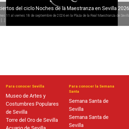
iertos del ciclo Noches de la Maestranza en Sevilla 202
rnes 11 al viernes 18 de septiembre de 2026 en la Plaza de la Real Maestranza de Sevill
[...]
Para conocer Sevilla
Para conocer la Semana
Santa
Museo de Artes y
Semana Santa de
Costumbres Populares
Sevilla
de Sevilla
Semana Santa de
Torre del Oro de Sevilla
Sevilla
Acuario de Sevilla