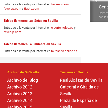
Entradas a la venta por internet en
feverup.com
,
Conc
feverup.com
y
tiqets.com
Del vie
con los 
Tablao flamenco Las Setas en Sevilla
Entradas a la venta por internet en
elcorteingles.es
y
feverup.com
Tablao flamenco La Cantaora en Sevilla
Entradas a la venta por internet en
mireservaonline.es
Archivo de OnSevilla
Turismo en Sevilla
Archivo del Blog
Real Alcázar de Sevilla
Archivo 2012
Catedral y Giralda de
Archivo 2013
Sevilla
Archivo 2014
Plaza de España de
Archivo 2015
Sevilla