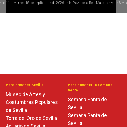
rnes 11 al viernes 18 de septiembre de 2026 en la Plaza de la Real Maestranza de Sevill
[...]
Para conocer Sevilla
Para conocer la Semana
Santa
Museo de Artes y
Semana Santa de
Costumbres Populares
Sevilla
de Sevilla
Semana Santa de
Torre del Oro de Sevilla
Sevilla
Acuario de Sevilla