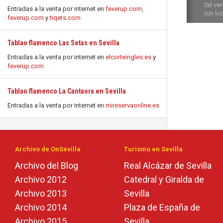
Del vie
Entradas a la venta por internet en
feverup.com
,
con los 
feverup.com
y
tiqets.com
Tablao flamenco Las Setas en Sevilla
Entradas a la venta por internet en
elcorteingles.es
y
feverup.com
Tablao flamenco La Cantaora en Sevilla
Entradas a la venta por internet en
mireservaonline.es
Archivo de OnSevilla
Turismo en Sevilla
Archivo del Blog
Real Alcázar de Sevilla
Archivo 2012
Catedral y Giralda de
Archivo 2013
Sevilla
Archivo 2014
Plaza de España de
Archivo 2015
Sevilla