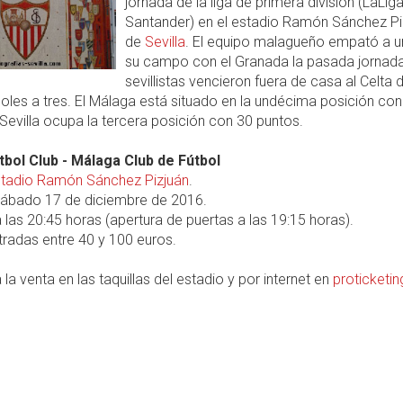
jornada de la liga de primera división (LaLig
Santander) en el estadio Ramón Sánchez Pi
de
Sevilla
. El equipo malagueño empató a u
su campo con el Granada la pasada jornada
sevillistas vencieron fuera de casa al Celta 
oles a tres. El Málaga está situado en la undécima posición con
 Sevilla ocupa la tercera posición con 30 puntos.
útbol Club - Málaga Club de Fútbol
tadio Ramón Sánchez Pizjuán
.
ábado 17 de diciembre de 2016.
 las 20:45 horas (apertura de puertas a las 19:15 horas).
radas entre 40 y 100 euros.
 la venta en las taquillas del estadio y por internet en
proticketi