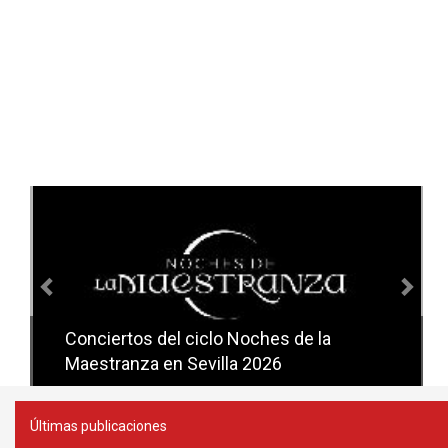
Anterior
Sig
Conciertos del ciclo Noches de la
Conciertos del ciclo Candlelight en
Maestranza en Sevilla 2026
Sevilla
Últimas publicaciones