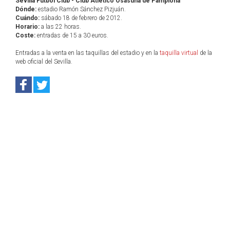
Sevilla Fútbol Club - Club Atlético Osasuna de Pamplona
Dónde:
estadio Ramón Sánchez Pizjuán.
Cuándo:
sábado 18 de febrero de 2012.
Horario:
a las 22 horas.
Coste:
entradas de 15 a 30 euros.
Entradas a la venta en las taquillas del estadio y en la
taquilla virtual
de la
web oficial del Sevilla.