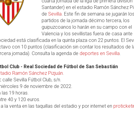
cuarta jornada de la liga de primera división
Santander) en el estadio Ramón Sánchez Pi
de
Sevilla
. Este fin de semana se jugarán lo
partidos de la jornada décimo tercera, los
guipuzcoanos lo harán en su campo con el
Valencia y los sevillistas fuera de casa ante 
ciedad está clasificada en la quinta plaza con 22 puntos. El Sevi
avo con 10 puntos (clasificación sin contar los resultados de l
rcera jornada). Consulta la agenda de
deportes en Sevilla
.
útbol Club - Real Sociedad de Fútbol de San Sebastián
tadio Ramón Sánchez Pizjuán
.
:
calle Sevilla Fútbol Club, s/n.
iércoles 9 de noviembre de 2022.
 las 19 horas.
tre 40 y 120 euros.
a la venta en las taquillas del estadio y por internet en
proticket