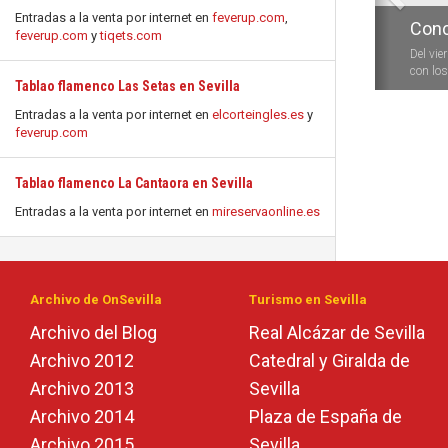
Entradas a la venta por internet en
feverup.com
,
Conc
feverup.com
y
tiqets.com
Del vie
con los 
Tablao flamenco Las Setas en Sevilla
Entradas a la venta por internet en
elcorteingles.es
y
feverup.com
Tablao flamenco La Cantaora en Sevilla
Entradas a la venta por internet en
mireservaonline.es
Archivo de OnSevilla
Turismo en Sevilla
Archivo del Blog
Real Alcázar de Sevilla
Archivo 2012
Catedral y Giralda de
Archivo 2013
Sevilla
Archivo 2014
Plaza de España de
Archivo 2015
Sevilla