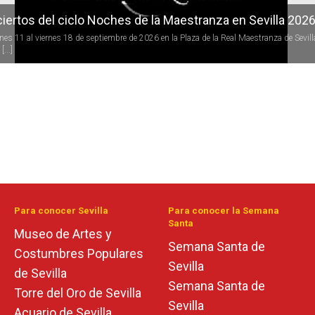
iertos del ciclo Noches de la Maestranza en Sevilla 202
rnes 11 al viernes 18 de septiembre de 2026 en la Plaza de la Real Maestranza de Sevill
[...]
Para conocer Sevilla
Para conocer la Semana
Santa
Museo de Artes y
Semana Santa de
Costumbres Populares
Sevilla
de Sevilla
Semana Santa de
Torre del Oro de Sevilla
Sevilla
Acuario de Sevilla