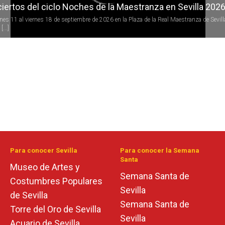
iertos del ciclo Noches de la Maestranza en Sevilla 202
rnes 11 al viernes 18 de septiembre de 2026 en la Plaza de la Real Maestranza de Sevill
[...]
Para conocer Sevilla
Para conocer la Semana
Santa
Museo de Artes y
Semana Santa de
Costumbres Populares
Sevilla
de Sevilla
Semana Santa de
Torre del Oro de Sevilla
Sevilla
Acuario de Sevilla