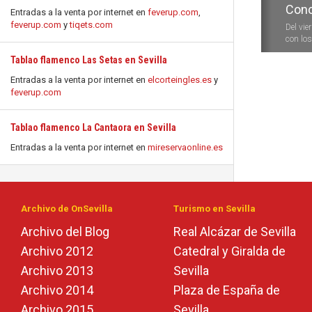
Conc
Entradas a la venta por internet en
feverup.com
,
feverup.com
y
tiqets.com
Del vie
con los 
Tablao flamenco Las Setas en Sevilla
Entradas a la venta por internet en
elcorteingles.es
y
feverup.com
Tablao flamenco La Cantaora en Sevilla
Entradas a la venta por internet en
mireservaonline.es
Archivo de OnSevilla
Turismo en Sevilla
Archivo del Blog
Real Alcázar de Sevilla
Archivo 2012
Catedral y Giralda de
Archivo 2013
Sevilla
Archivo 2014
Plaza de España de
Archivo 2015
Sevilla