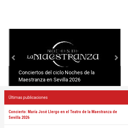
Anterior
Sig
Conciertos del ciclo Noches de la
Conciertos del ciclo Candlelight en
Maestranza en Sevilla 2026
Sevilla
Últimas publicaciones
Concierto: María José Llergo en el Teatro de la Maestranza de
Sevilla 2026