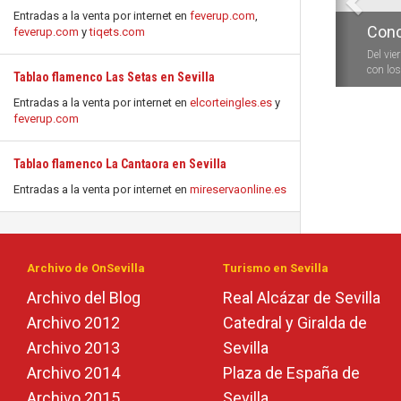
Entradas a la venta por internet en
feverup.com
,
Conc
feverup.com
y
tiqets.com
Del vie
con los 
Tablao flamenco Las Setas en Sevilla
Entradas a la venta por internet en
elcorteingles.es
y
feverup.com
Tablao flamenco La Cantaora en Sevilla
Entradas a la venta por internet en
mireservaonline.es
Archivo de OnSevilla
Turismo en Sevilla
Archivo del Blog
Real Alcázar de Sevilla
Archivo 2012
Catedral y Giralda de
Archivo 2013
Sevilla
Archivo 2014
Plaza de España de
Archivo 2015
Sevilla