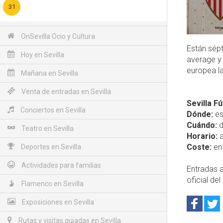
31
OnSevilla Ocio y Cultura
Están sép
Hoy en Sevilla
average y 
europea l
Mañana en Sevilla
Venta de entradas en Sevilla
Sevilla F
Conciertos en Sevilla
Dónde:
es
Cuándo:
d
Teatro en Sevilla
Horario:
a
Coste:
ent
Deportes en Sevilla
Actividades para familias
Entradas a
oficial del 
Flamenco en Sevilla
Exposiciones en Sevilla
Rutas y visitas guiadas en Sevilla