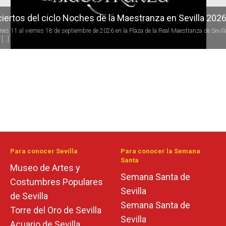
iertos del ciclo Noches de la Maestranza en Sevilla 202
rnes 11 al viernes 18 de septiembre de 2026 en la Plaza de la Real Maestranza de Sevill
[...]
Para conocer Sevilla
Para conocer la Semana
Santa
Museo de Artes y
Semana Santa de
Costumbres Populares
Sevilla
de Sevilla
Semana Santa de
Torre del Oro de Sevilla
Sevilla
Acuario de Sevilla