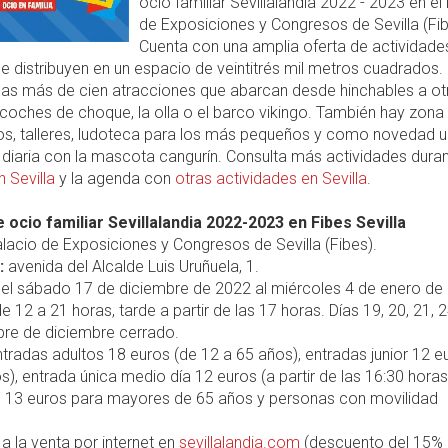
ocio familiar Sevillalandia 2022 - 2023 en el
de Exposiciones y Congresos de Sevilla (Fib
Cuenta con una amplia oferta de actividade
e distribuyen en un espacio de veintitrés mil metros cuadrados.
las más de cien atracciones que abarcan desde hinchables a ot
oches de choque, la olla o el barco vikingo. También hay zona
os, talleres, ludoteca para los más pequeños y como novedad 
diaria con la mascota cangurín. Consulta más actividades dura
 Sevilla
y la agenda con
otras actividades en Sevilla
.
 ocio familiar Sevillalandia 2022-2023 en Fibes Sevilla
lacio de Exposiciones y Congresos de Sevilla (Fibes).
:
avenida del Alcalde Luis Uruñuela, 1.
el sábado 17 de diciembre de 2022 al miércoles 4 de enero de
e 12 a 21 horas, tarde a partir de las 17 horas. Días 19, 20, 21, 
bre de diciembre cerrado.
tradas adultos 18 euros (de 12 a 65 años), entradas junior 12 e
s), entrada única medio día 12 euros (a partir de las 16:30 horas
 13 euros para mayores de 65 años y personas con movilidad
a la venta por internet en
sevillalandia.com
(descuento del 15% 