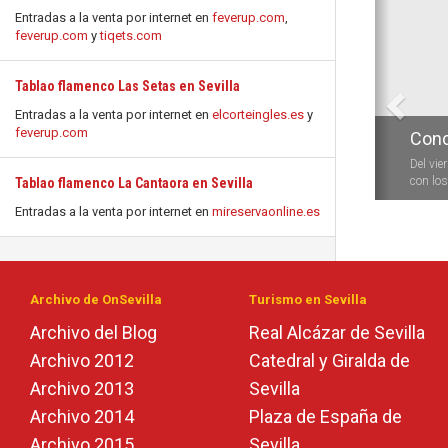
Anterio
Entradas a la venta por internet en
feverup.com
,
feverup.com
y
tiqets.com
Tablao flamenco Las Setas en Sevilla
Entradas a la venta por internet en
elcorteingles.es
y
feverup.com
Conc
Del vie
con los 
Tablao flamenco La Cantaora en Sevilla
Entradas a la venta por internet en
mireservaonline.es
Archivo de OnSevilla
Turismo en Sevilla
Archivo del Blog
Real Alcázar de Sevilla
Archivo 2012
Catedral y Giralda de
Archivo 2013
Sevilla
Archivo 2014
Plaza de España de
Archivo 2015
Sevilla