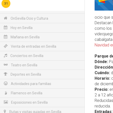
31
ocio que s
OnSevilla Ocio y Cultura
Destacan 
Hoy en Sevilla
como los c
videojueg
Mañana en Sevilla
cabalgata 
Navidad en
Venta de entradas en Sevilla
Conciertos en Sevilla
Parque de
Dónde:
Pa
Teatro en Sevilla
Dirección
Cuándo:
d
Deportes en Sevilla
Horario:
d
de diciem
Actividades para familias
Precio:
en
Flamenco en Sevilla
2 a 12 año
Reducidas
Exposiciones en Sevilla
reducida.
Entradas:
Rutas y visitas guiadas en Sevilla