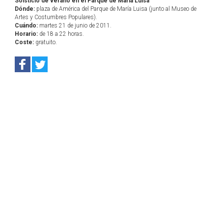
Solsticio de verano en el Parque de María Luisa
Dónde:
plaza de América del Parque de María Luisa (junto al Museo de
Artes y Costumbres Populares).
Cuándo:
martes 21 de junio de 2011.
Horario:
de 18 a 22 horas.
Coste:
gratuito.