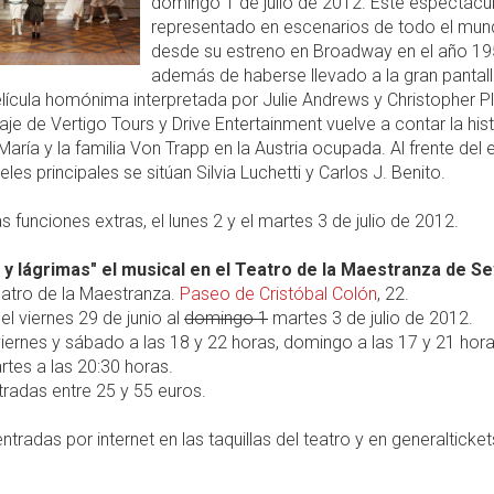
domingo 1 de julio de 2012. Este espectácu
representado en escenarios de todo el mu
desde su estreno en Broadway en el año 19
además de haberse llevado a la gran pantall
lícula homónima interpretada por Julie Andrews y Christopher 
je de Vertigo Tours y Drive Entertainment vuelve a contar la his
 María y la familia Von Trapp en la Austria ocupada. Al frente del 
les principales se sitúan Silvia Luchetti y Carlos J. Benito.
s funciones extras, el lunes 2 y el martes 3 de julio de 2012.
 y lágrimas" el musical en el Teatro de la Maestranza de Sev
atro de la Maestranza.
Paseo de Cristóbal Colón
, 22.
el viernes 29 de junio al
domingo 1
martes 3 de julio de 2012.
iernes y sábado a las 18 y 22 horas, domingo a las 17 y 21 hora
rtes a las 20:30 horas.
radas entre 25 y 55 euros.
ntradas por internet en las taquillas del teatro y en generaltick