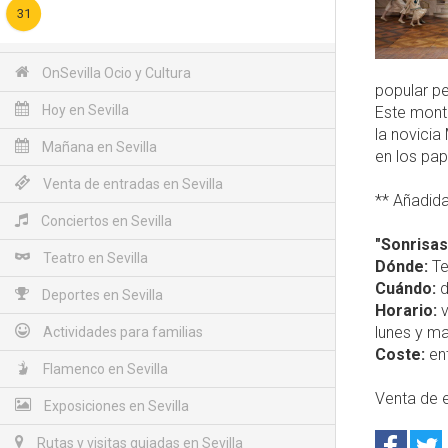
31
OnSevilla Ocio y Cultura
popular pe
Hoy en Sevilla
Este monta
la novicia
Mañana en Sevilla
en los pape
Venta de entradas en Sevilla
** Añadida
Conciertos en Sevilla
"Sonrisas
Teatro en Sevilla
Dónde:
Te
Cuándo:
d
Deportes en Sevilla
Horario:
v
lunes y ma
Actividades para familias
Coste:
ent
Flamenco en Sevilla
Venta de e
Exposiciones en Sevilla
Rutas y visitas guiadas en Sevilla