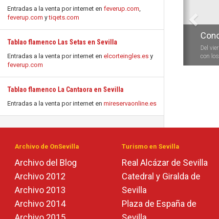
Entradas a la venta por internet en
feverup.com
,
feverup.com
y
tiqets.com
Conc
Tablao flamenco Las Setas en Sevilla
Del vie
Entradas a la venta por internet en
elcorteingles.es
y
con los 
feverup.com
Tablao flamenco La Cantaora en Sevilla
Entradas a la venta por internet en
mireservaonline.es
Archivo de OnSevilla
Turismo en Sevilla
Archivo del Blog
Real Alcázar de Sevilla
Archivo 2012
Catedral y Giralda de
Archivo 2013
Sevilla
Archivo 2014
Plaza de España de
Archivo 2015
Sevilla