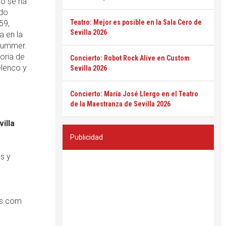
lo se ha
ndo
Teatro: Mejor es posible en la Sala Cero de
59,
Sevilla 2026
a en la
Plummer.
toria de
Concierto: Robot Rock Alive en Custom
elenco y
Sevilla 2026
Concierto: María José Llergo en el Teatro
de la Maestranza de Sevilla 2026
illa
Publicidad
s y
ets.com