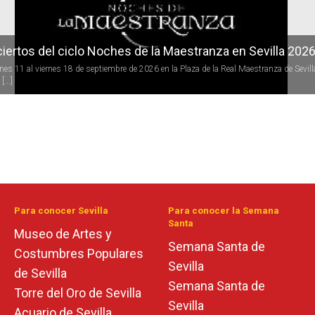
iertos del ciclo Noches de la Maestranza en Sevilla 202
rnes 11 al viernes 18 de septiembre de 2026 en la Plaza de la Real Maestranza de Sevill
[...]
Para conocer Sevilla
Para conocer la Semana
Santa
Museo de Artes y
Semana Santa de
Costumbres Populares
Sevilla
de Sevilla
Semana Santa de
Torre del Oro de Sevilla
Sevilla
Acuario de Sevilla