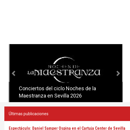
Anterior
Sig
Conciertos del ciclo Noches de la
Conciertos del ciclo Candlelight en
Maestranza en Sevilla 2026
Sevilla
Últimas publicaciones
Espectáculo: Daniel Samper Ospina en el Cartuja Center de Sevilla