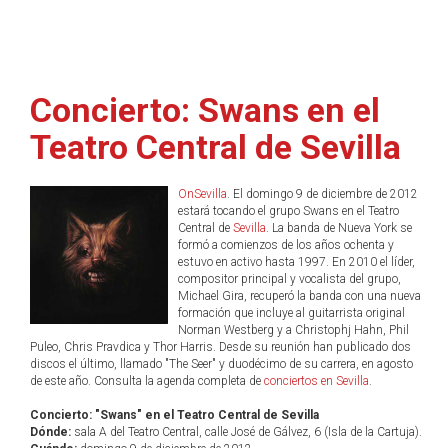
Concierto: Swans en el
Teatro Central de Sevilla
OnSevilla
. El domingo 9 de diciembre de 2012
estará tocando el grupo Swans en el Teatro
Central de
Sevilla
. La banda de Nueva York se
formó a comienzos de los años ochenta y
estuvo en activo hasta 1997. En 2010 el líder,
compositor principal y vocalista del grupo,
Michael Gira, recuperó la banda con una nueva
formación que incluye al guitarrista original
Norman Westberg y a Christophj Hahn, Phil
Puleo, Chris Pravdica y Thor Harris. Desde su reunión han publicado dos
discos el último, llamado "The Seer" y duodécimo de su carrera, en agosto
de este año. Consulta la agenda completa de
conciertos en Sevilla
.
Concierto: "Swans" en el Teatro Central de Sevilla
Dónde:
sala A del Teatro Central, calle José de Gálvez, 6 (Isla de la Cartuja).