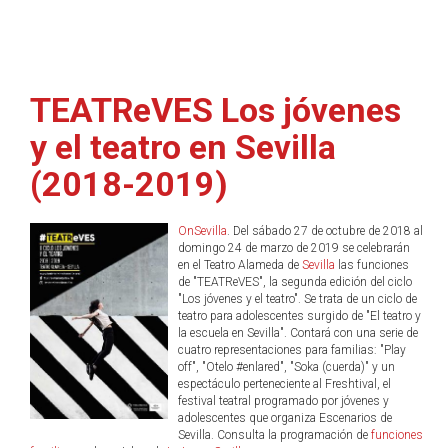
TEATReVES Los jóvenes
y el teatro en Sevilla
(2018-2019)
OnSevilla
. Del sábado 27 de octubre de 2018 al
domingo 24 de marzo de 2019 se celebrarán
en el Teatro Alameda de
Sevilla
las funciones
de "TEATReVES", la segunda edición del ciclo
"Los jóvenes y el teatro". Se trata de un ciclo de
teatro para adolescentes surgido de "El teatro y
la escuela en Sevilla". Contará con una serie de
cuatro representaciones para familias: "Play
off", "Otelo #enlared", "Soka (cuerda)" y un
espectáculo perteneciente al Freshtival, el
festival teatral programado por jóvenes y
adolescentes que organiza Escenarios de
Sevilla. Consulta la programación de
funciones