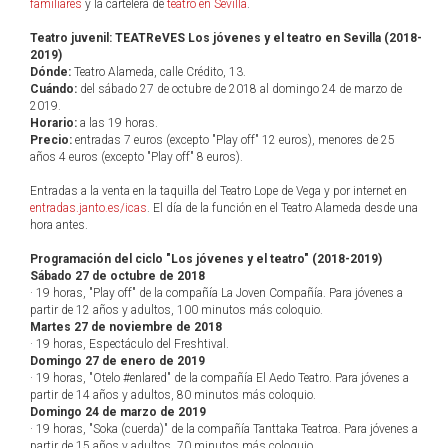
familiares
y la cartelera de
teatro en Sevilla
.
Teatro juvenil: TEATReVES Los jóvenes y el teatro en Sevilla (2018-
2019)
Dónde:
Teatro Alameda, calle Crédito, 13.
Cuándo:
del sábado 27 de octubre de 2018 al domingo 24 de marzo de
2019.
Horario:
a las 19 horas.
Precio:
entradas 7 euros (excepto "Play off" 12 euros), menores de 25
años 4 euros (excepto "Play off" 8 euros).
Entradas a la venta en la taquilla del Teatro Lope de Vega y por internet en
entradas.janto.es/icas
. El día de la función en el Teatro Alameda desde una
hora antes.
Programación del ciclo "Los jóvenes y el teatro" (2018-2019)
Sábado 27 de octubre de 2018
· 19 horas, "Play off" de la compañía La Joven Compañía. Para jóvenes a
partir de 12 años y adultos, 100 minutos más coloquio.
Martes 27 de noviembre de 2018
· 19 horas, Espectáculo del Freshtival.
Domingo 27 de enero de 2019
· 19 horas, "Otelo #enlared" de la compañía El Aedo Teatro. Para jóvenes a
partir de 14 años y adultos, 80 minutos más coloquio.
Domingo 24 de marzo de 2019
· 19 horas, "Soka (cuerda)" de la compañía Tanttaka Teatroa. Para jóvenes a
partir de 15 años y adultos, 70 minutos más coloquio.