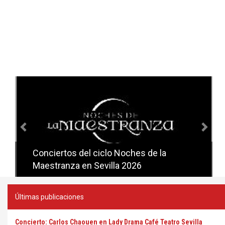
Anterior
Sig
Conciertos del ciclo Noches de la
Conciertos del ciclo Candlelight en
Maestranza en Sevilla 2026
Sevilla
Últimas publicaciones
Concierto: Carlos Chaouen en Lady Drama Café Teatro Sevilla