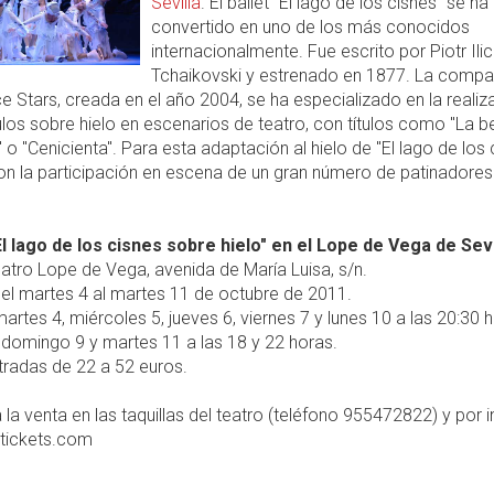
Sevilla
. El ballet "El lago de los cisnes" se ha
convertido en uno de los más conocidos
internacionalmente. Fue escrito por Piotr Ili
Tchaikovski y estrenado en 1877. La compa
ce Stars, creada en el año 2004, se ha especializado en la realiz
os sobre hielo en escenarios de teatro, con títulos como "La be
 o "Cenicienta". Para esta adaptación al hielo de "El lago de los 
n la participación en escena de un gran número de patinadores
El lago de los cisnes sobre hielo" en el Lope de Vega de Sevi
atro Lope de Vega, avenida de María Luisa, s/n.
el martes 4 al martes 11 de octubre de 2011.
artes 4, miércoles 5, jueves 6, viernes 7 y lunes 10 a las 20:30 
domingo 9 y martes 11 a las 18 y 22 horas.
radas de 22 a 52 euros.
 la venta en las taquillas del teatro (teléfono 955472822) y por i
ltickets.com