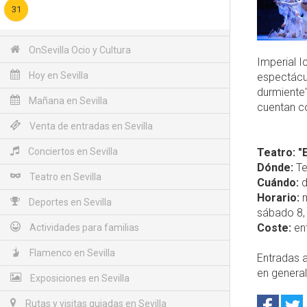
31
OnSevilla Ocio y Cultura
Imperial I
Hoy en Sevilla
espectácul
durmiente"
Mañana en Sevilla
cuentan co
Venta de entradas en Sevilla
Conciertos en Sevilla
Teatro: "
Dónde:
Te
Teatro en Sevilla
Cuándo:
d
Horario:
m
Deportes en Sevilla
sábado 8, 
Coste:
ent
Actividades para familias
Flamenco en Sevilla
Entradas a
en genera
Exposiciones en Sevilla
Rutas y visitas guiadas en Sevilla