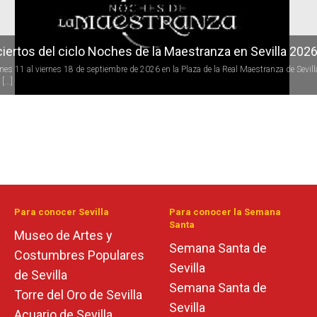
iertos del ciclo Noches de la Maestranza en Sevilla 202
rnes 11 al viernes 18 de septiembre de 2026 en la Plaza de la Real Maestranza de Sevill
[...]
Para conocer Sevilla
Para conocer la Semana
Santa
Museo de Artes y
Semana Santa de
Costumbres Populares
Sevilla
de Sevilla
Semana Santa de
Torre del Oro de Sevilla
Sevilla
Acuario de Sevilla