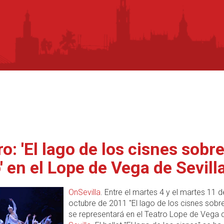
o: 'El lago de los cisnes sobr
o' en el Lope de Vega de Sevill
OnSevilla
. Entre el martes 4 y el martes 11 d
octubre de 2011 "El lago de los cisnes sobre
se representará en el Teatro Lope de Vega 