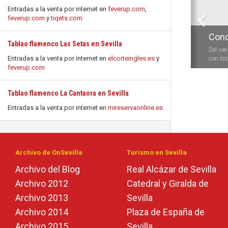
Entradas a la venta por internet en
feverup.com
,
feverup.com
y
tiqets.com
Conc
Tablao flamenco Las Setas en Sevilla
Del vie
Entradas a la venta por internet en
elcorteingles.es
y
con los 
feverup.com
Tablao flamenco La Cantaora en Sevilla
Entradas a la venta por internet en
mireservaonline.es
Archivo de OnSevilla
Turismo en Sevilla
Archivo del Blog
Real Alcázar de Sevilla
Archivo 2012
Catedral y Giralda de
Archivo 2013
Sevilla
Archivo 2014
Plaza de España de
Archivo 2015
Sevilla