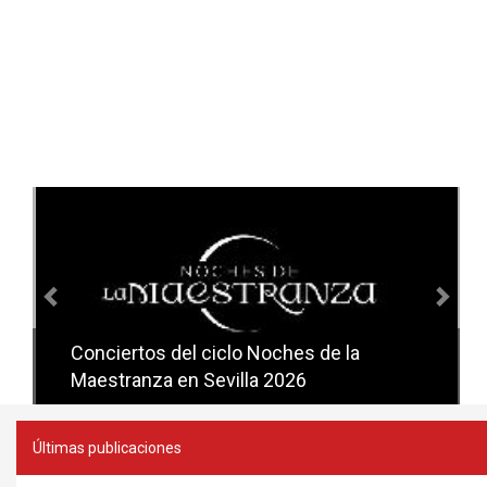
Anterior
Sig
Conciertos del ciclo Noches de la
Conciertos del ciclo Candlelight en
Maestranza en Sevilla 2026
Sevilla
Últimas publicaciones