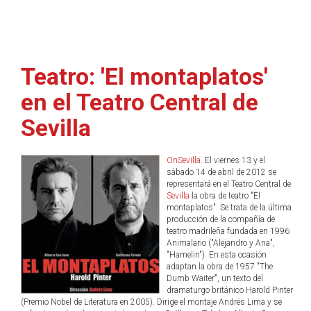
Teatro: 'El montaplatos'
en el Teatro Central de
Sevilla
OnSevilla
. El viernes 13 y el
sábado 14 de abril de 2012 se
representará en el Teatro Central de
Sevilla
la obra de teatro "El
montaplatos". Se trata de la última
producción de la compañía de
teatro madrileña fundada en 1996
Animalario ("Alejandro y Ana",
"Hamelin"). En esta ocasión
adaptan la obra de 1957 "The
Dumb Waiter", un texto del
dramaturgo británico Harold Pinter
(Premio Nobel de Literatura en 2005). Dirige el montaje Andrés Lima y se