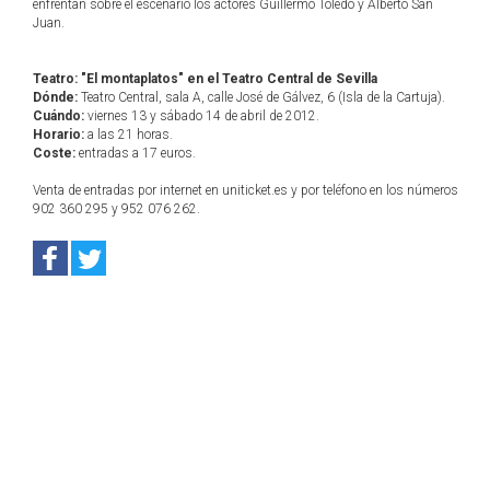
enfrentan sobre el escenario los actores Guillermo Toledo y Alberto San
Juan.
Teatro: "El montaplatos" en el Teatro Central de Sevilla
Dónde:
Teatro Central, sala A, calle José de Gálvez, 6 (Isla de la Cartuja).
Cuándo:
viernes 13 y sábado 14 de abril de 2012.
Horario:
a las 21 horas.
Coste:
entradas a 17 euros.
Venta de entradas por internet en uniticket.es y por teléfono en los números
902 360 295 y 952 076 262.