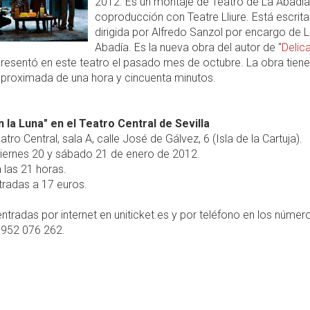
2012. Es un montaje de Teatro de La Abadía
coproducción con Teatre Lliure. Está escrita
dirigida por Alfredo Sanzol por encargo de 
Abadía. Es la nueva obra del autor de "
Delic
resentó en este teatro el pasado mes de octubre. La obra tien
aproximada de una hora y cincuenta minutos.
n la Luna" en el Teatro Central de Sevilla
tro Central, sala A, calle José de Gálvez, 6 (Isla de la Cartuja).
iernes 20 y sábado 21 de enero de 2012.
 las 21 horas.
radas a 17 euros.
ntradas por internet en uniticket.es y por teléfono en los númer
 952 076 262.