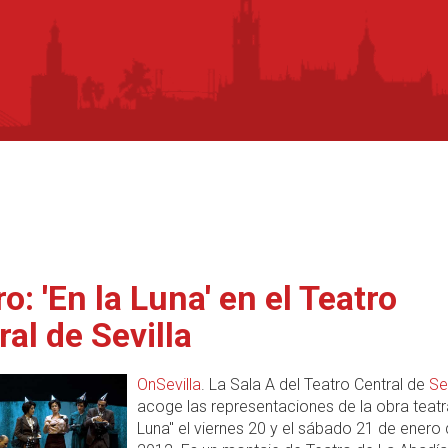
o: 'En la Luna' en el Teatro
ral de Sevilla
OnSevilla
. La Sala A del Teatro Central de
Se
acoge las representaciones de la obra teatra
Luna" el viernes 20 y el sábado 21 de enero