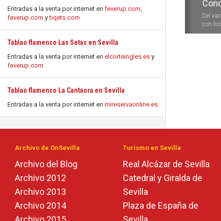
Conc
Entradas a la venta por internet en
feverup.com
,
Del vie
feverup.com
y
tiqets.com
con los 
Tablao flamenco Las Setas en Sevilla
Entradas a la venta por internet en
elcorteingles.es
y
feverup.com
Tablao flamenco La Cantaora en Sevilla
Entradas a la venta por internet en
mireservaonline.es
Archivo de OnSevilla
Turismo en Sevilla
Archivo del Blog
Real Alcázar de Sevilla
Archivo 2012
Catedral y Giralda de
Archivo 2013
Sevilla
Archivo 2014
Plaza de España de
Archivo 2015
Sevilla