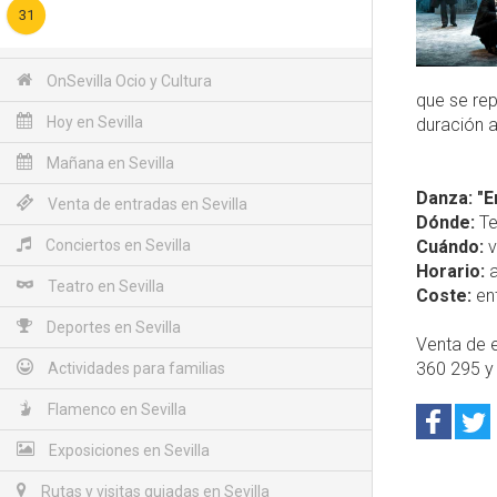
31
OnSevilla Ocio y Cultura
que se rep
Hoy en Sevilla
duración 
Mañana en Sevilla
Danza: "E
Venta de entradas en Sevilla
Dónde:
Tea
Conciertos en Sevilla
Cuándo:
v
Horario:
a
Teatro en Sevilla
Coste:
ent
Deportes en Sevilla
Venta de e
360 295 y
Actividades para familias
Flamenco en Sevilla
Exposiciones en Sevilla
Rutas y visitas guiadas en Sevilla