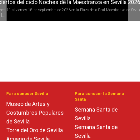
iertos del ciclo Noches de la Maestranza en Sevilla 202
rnes 11 al viernes 18 de septiembre de 2026 en la Plaza de la Real Maestranza de Sevill
[...]
Para conocer Sevilla
Para conocer la Semana
Santa
Museo de Artes y
Semana Santa de
Costumbres Populares
Sevilla
de Sevilla
Semana Santa de
Torre del Oro de Sevilla
Sevilla
Acuario de Sevilla