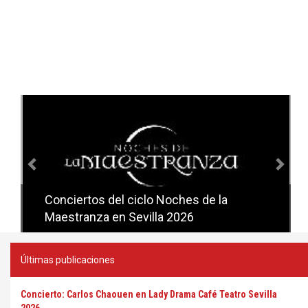
Anterior
Sig
Conciertos del ciclo Noches de la
Conciertos del ciclo Candlelight en
Maestranza en Sevilla 2026
Sevilla
Últimas publicaciones
Concierto: Carlos Chaouen en Lady Drama Café Teatro Sevilla