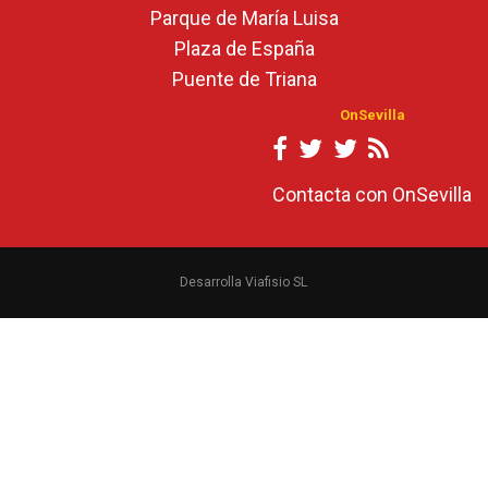
Parque de María Luisa
Plaza de España
Puente de Triana
OnSevilla
Contacta con OnSevilla
Desarrolla Viafisio SL